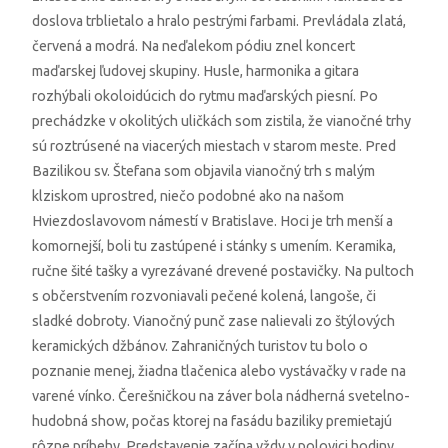
doslova trblietalo a hralo pestrými farbami. Prevládala zlatá,
červená a modrá. Na neďalekom pódiu znel koncert
maďarskej ľudovej skupiny. Husle, harmonika a gitara
rozhýbali okoloidúcich do rytmu maďarských piesní. Po
prechádzke v okolitých uličkách som zistila, že vianočné trhy
sú roztrúsené na viacerých miestach v starom meste. Pred
Bazilikou sv. Štefana som objavila vianočný trh s malým
klziskom uprostred, niečo podobné ako na našom
Hviezdoslavovom námestí v Bratislave. Hoci je trh menší a
komornejší, boli tu zastúpené i stánky s umením. Keramika,
ručne šité tašky a vyrezávané drevené postavičky. Na pultoch
s občerstvením rozvoniavali pečené kolená, langoše, či
sladké dobroty. Vianočný punč zase nalievali zo štýlových
keramických džbánov. Zahraničných turistov tu bolo o
poznanie menej, žiadna tlačenica alebo vystávačky v rade na
varené vínko. Čerešničkou na záver bola nádherná svetelno-
hudobná show, počas ktorej na fasádu baziliky premietajú
rôzne príbehy. Predstavenie začína vždy v polovici hodiny.