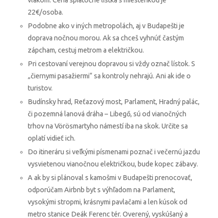
vlakom. Cena spiatočné lístka s miestenkou je
22€/osoba.
Podobne ako v iných metropolách, aj v Budapešti je
doprava nočnou morou. Ak sa chceš vyhnúť častým
zápcham, cestuj metrom a električkou.
Pri cestovaní verejnou dopravou si vždy označ lístok. S
„čiernymi pasažiermi“ sa kontroly nehrajú. Ani ak ide o
turistov.
Budínsky hrad, Reťazový most, Parlament, Hradný palác,
či pozemná lanová dráha – Libegő, sú od vianočných
trhov na Vörösmartyho námestí iba na skok. Určite sa
oplatí vidieť ich.
Do itineráru si veľkými písmenami poznač i večernú jazdu
vysvietenou vianočnou električkou, bude kopec zábavy.
A ak by si plánoval s kamošmi v Budapešti prenocovať,
odporúčam Airbnb byt s výhľadom na Parlament,
vysokými stropmi, krásnymi pavlačami a len kúsok od
metro stanice Deák Ferenc tér. Overený, vyskúšaný a