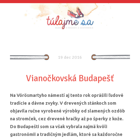
19 dec 2016
Vianočkovská Budapešť
Na Vörösmartyho námestí aj tento rok oprášili ľudové
tradície a dávne zvyky. V drevených stánkoch som
objavila ručne vyrobené výrobky od slamených ozdôb
na stromček, cez drevené hračky až po šperky z kože.
Do Budapešti som sa však vybrala najmä kvôli
gastronómii a tradičným jedlám, ktoré sa každoročne