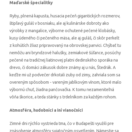
Maďarské špecialitky
Ryby, plnená kapusta, husacia pečeň gigantických rozmerov,
štipľavý guláš v bosniaku, ale aj kulinárske dobroty ako
výrobky z mangalice, výborne ochutené pečené klobásky,
kusy údeného či pečeného mäsa, ale aj guláš, či skôr perkelt
z kohútích žliaz pripravovaný na obrovskej panvici. Chýbať tu
nemôžu ani bryndzové halušky, zemiakové šúľance, posúchy
pečené na tradičnej liatinovej platni dedinského sporáka na
drevo, či domáci zákusok dobre známy aj u nás, Štedrák. A
keďže mi už podvečer drkotali zuby od zimy, zahriala som sa
overeným spôsobom - vareným jablkovým vínom, ktoré malo
výbornú chuť, žiadna pančovačka. K tomu nezameniteľná
vôňa škorice, a teda stánky s trdelníkom za každým rohom.
Atmosféra, hudobníci a iní vianočníci
Zimné dni rýchlo vystrieda tma, čo v Budapešti využili pre
znásobenie atmosféry sviatočným osvetlením. Námestie sa