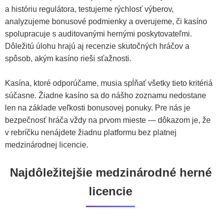
a históriu regulátora, testujeme rýchlosť výberov,
analyzujeme bonusové podmienky a overujeme, či kasíno
spolupracuje s auditovanými hernými poskytovateľmi.
Dôležitú úlohu hrajú aj recenzie skutočných hráčov a
spôsob, akým kasíno rieši sťažnosti.
Kasína, ktoré odporúčame, musia spĺňať všetky tieto kritériá
súčasne. Žiadne kasíno sa do nášho zoznamu nedostane
len na základe veľkosti bonusovej ponuky. Pre nás je
bezpečnosť hráča vždy na prvom mieste — dôkazom je, že
v rebríčku nenájdete žiadnu platformu bez platnej
medzinárodnej licencie.
Najdôležitejšie medzinárodné herné
licencie