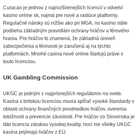
Curacao je jednou z najrozšírenejších licencií v odvetví
kasino online sk, najmä pre nové a rastúce platformy.
Regulačné nároky sú nižšie ako pri MGA, no kasíno stále
podlieha základným pravidlám ochrany hráčov a férového
hrania. Pre hráčov to znamená, že základná úroveň
zabezpečenia a férovosti je zaručená aj na týchto
platformách. Mnohé casina nové online štartujú práve s
touto licenciou.
UK Gambling Commission
UKGC je jedným z najprísnejších regulátorov na svete.
Kasína s britskou licenciou musia spĺňať vysoké štandardy v
oblasti ochrany finančných prostriedkov hráčov, overenia
totožnosti a prevencie závislosti. Pre hráčov zo Slovenska je
táto licencia zárukou vysokej kvality, hoci nie všetky UKGC
kasína prijímajú hráčov z EÚ.