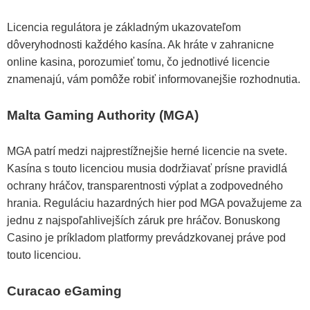
Licencia regulátora je základným ukazovateľom
dôveryhodnosti každého kasína. Ak hráte v zahranicne
online kasina, porozumieť tomu, čo jednotlivé licencie
znamenajú, vám pomôže robiť informovanejšie rozhodnutia.
Malta Gaming Authority (MGA)
MGA patrí medzi najprestížnejšie herné licencie na svete.
Kasína s touto licenciou musia dodržiavať prísne pravidlá
ochrany hráčov, transparentnosti výplat a zodpovedného
hrania. Reguláciu hazardných hier pod MGA považujeme za
jednu z najspoľahlivejších záruk pre hráčov. Bonuskong
Casino je príkladom platformy prevádzkovanej práve pod
touto licenciou.
Curacao eGaming