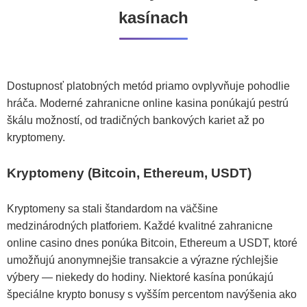
kasínach
Dostupnosť platobných metód priamo ovplyvňuje pohodlie
hráča. Moderné zahranicne online kasina ponúkajú pestrú
škálu možností, od tradičných bankových kariet až po
kryptomeny.
Kryptomeny (Bitcoin, Ethereum, USDT)
Kryptomeny sa stali štandardom na väčšine
medzinárodných platforiem. Každé kvalitné zahranicne
online casino dnes ponúka Bitcoin, Ethereum a USDT, ktoré
umožňujú anonymnejšie transakcie a výrazne rýchlejšie
výbery — niekedy do hodiny. Niektoré kasína ponúkajú
špeciálne krypto bonusy s vyšším percentom navýšenia ako