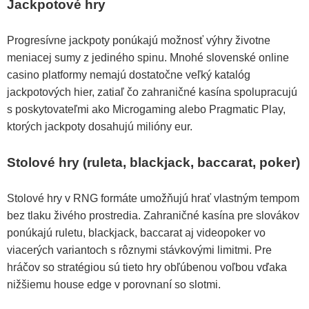
Jackpotové hry
Progresívne jackpoty ponúkajú možnosť výhry životne
meniacej sumy z jediného spinu. Mnohé slovenské online
casino platformy nemajú dostatočne veľký katalóg
jackpotových hier, zatiaľ čo zahraničné kasína spolupracujú
s poskytovateľmi ako Microgaming alebo Pragmatic Play,
ktorých jackpoty dosahujú milióny eur.
Stolové hry (ruleta, blackjack, baccarat, poker)
Stolové hry v RNG formáte umožňujú hrať vlastným tempom
bez tlaku živého prostredia. Zahraničné kasína pre slovákov
ponúkajú ruletu, blackjack, baccarat aj videopoker vo
viacerých variantoch s rôznymi stávkovými limitmi. Pre
hráčov so stratégiou sú tieto hry obľúbenou voľbou vďaka
nižšiemu house edge v porovnaní so slotmi.