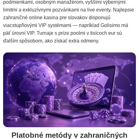
podmienkami, osobným manažérom, vyššími výbernými
limitmi a exkluzívnymi pozvánkami na live eventy. Najlepsie
zahraničné online kasina pre slovakov disponujú
viacstupňovými VIP systémami — napríklad Golisimo má
päť úrovní VIP. Turnaje s prize poolmi v tisícoch eur sú
ďalším spôsobom, ako získať extra odmeny.
Platobné metódy v zahraničných