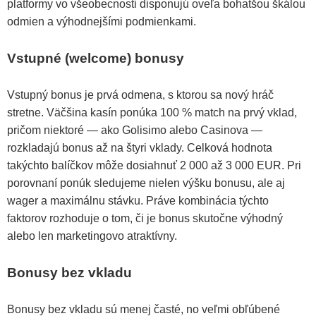
platformy vo všeobecnosti disponujú oveľa bohatšou škálou
odmien a výhodnejšími podmienkami.
Vstupné (welcome) bonusy
Vstupný bonus je prvá odmena, s ktorou sa nový hráč
stretne. Väčšina kasín ponúka 100 % match na prvý vklad,
pričom niektoré — ako Golisimo alebo Casinova —
rozkladajú bonus až na štyri vklady. Celková hodnota
takýchto balíčkov môže dosiahnuť 2 000 až 3 000 EUR. Pri
porovnaní ponúk sledujeme nielen výšku bonusu, ale aj
wager a maximálnu stávku. Práve kombinácia týchto
faktorov rozhoduje o tom, či je bonus skutočne výhodný
alebo len marketingovo atraktívny.
Bonusy bez vkladu
Bonusy bez vkladu sú menej časté, no veľmi obľúbené