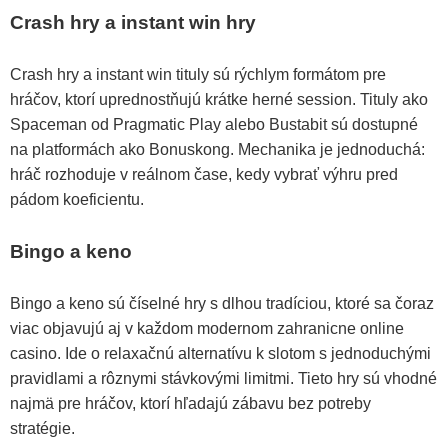
Crash hry a instant win hry
Crash hry a instant win tituly sú rýchlym formátom pre
hráčov, ktorí uprednostňujú krátke herné session. Tituly ako
Spaceman od Pragmatic Play alebo Bustabit sú dostupné
na platformách ako Bonuskong. Mechanika je jednoduchá:
hráč rozhoduje v reálnom čase, kedy vybrať výhru pred
pádom koeficientu.
Bingo a keno
Bingo a keno sú číselné hry s dlhou tradíciou, ktoré sa čoraz
viac objavujú aj v každom modernom zahranicne online
casino. Ide o relaxačnú alternatívu k slotom s jednoduchými
pravidlami a rôznymi stávkovými limitmi. Tieto hry sú vhodné
najmä pre hráčov, ktorí hľadajú zábavu bez potreby
stratégie.