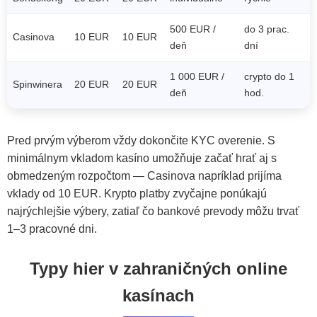
500 EUR /
do 3 prac.
Casinova
10 EUR
10 EUR
deň
dní
1 000 EUR /
crypto do 1
Spinwinera
20 EUR
20 EUR
deň
hod.
Pred prvým výberom vždy dokončite KYC overenie. S
minimálnym vkladom kasíno umožňuje začať hrať aj s
obmedzeným rozpočtom — Casinova napríklad prijíma
vklady od 10 EUR. Krypto platby zvyčajne ponúkajú
najrýchlejšie výbery, zatiaľ čo bankové prevody môžu trvať
1–3 pracovné dni.
Typy hier v zahraničných online
kasínach