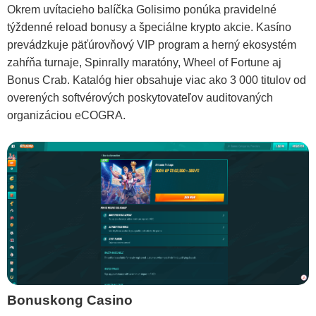
Okrem uvítacieho balíčka Golisimo ponúka pravidelné
týždenné reload bonusy a špeciálne krypto akcie. Kasíno
prevádzkuje päťúrovňový VIP program a herný ekosystém
zahŕňa turnaje, Spinrally maratóny, Wheel of Fortune aj
Bonus Crab. Katalóg hier obsahuje viac ako 3 000 titulov od
overených softvérových poskytovateľov auditovaných
organizáciou eCOGRA.
Bonuskong Casino