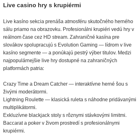
Live casino hry s krupiérmi
Live kasíno sekcia prenáša atmosféru skutočného herného
sálu priamo na obrazovku. Profesionálni krupiéri vedú hry v
reálnom čase cez HD stream. Zahraničné kasína pre
slovákov spolupracujú s Evolution Gaming — lídrom v live
kasíno segmente — a ponúkajú pestrý výber titulov. Medzi
najpopulárnejšie live hry dostupné na zahraničných
platformách patria:
Crazy Time a Dream Catcher — interaktívne herné šou s
živými moderátormi.
Lightning Roulette — klasická ruleta s náhodne pridávanými
multiplikátormi.
Exkluzívne blackjack stoly s rôznymi stávkovými limitmi.
Baccarat a poker v živom prostredí s profesionálnymi
krupiérmi.