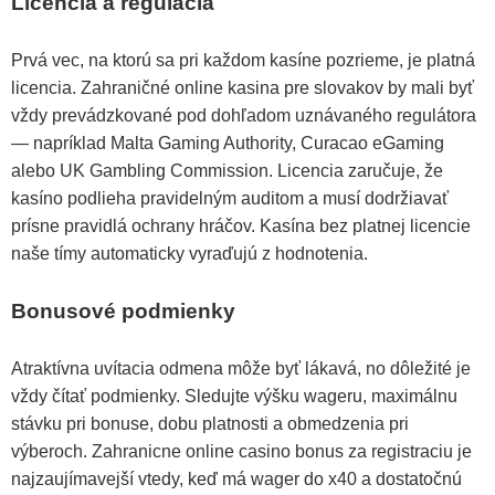
Licencia a regulácia
Prvá vec, na ktorú sa pri každom kasíne pozrieme, je platná
licencia. Zahraničné online kasina pre slovakov by mali byť
vždy prevádzkované pod dohľadom uznávaného regulátora
— napríklad Malta Gaming Authority, Curacao eGaming
alebo UK Gambling Commission. Licencia zaručuje, že
kasíno podlieha pravidelným auditom a musí dodržiavať
prísne pravidlá ochrany hráčov. Kasína bez platnej licencie
naše tímy automaticky vyraďujú z hodnotenia.
Bonusové podmienky
Atraktívna uvítacia odmena môže byť lákavá, no dôležité je
vždy čítať podmienky. Sledujte výšku wageru, maximálnu
stávku pri bonuse, dobu platnosti a obmedzenia pri
výberoch. Zahranicne online casino bonus za registraciu je
najzaujímavejší vtedy, keď má wager do x40 a dostatočnú