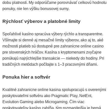
dobu platnosti. My odporúčame porovnávať celkovú hodnotu
ponuky, nie len výšku bonusovej sumy.
Rýchlosť výberov a platobné limity
Spoľahlivé kasíno spracúva výbery rýchlo a transparentne.
Všímajte si denné aj mesačné limity výberov, ako aj to, aké
možnosti platieb sú dostupné pre zahranicne online casino
pre slovenských hráčov. Kasína s kryptomenami zvyčajne
ponúkajú najrýchlejšie transakcie — niekedy do hodiny. Pri
tradičných metódach počítajte s 1–3 pracovnými dňami.
Ponuka hier a softvér
Kvalitné zahranicne online kasina spolupracujú s overenými
poskytovateľmi softvéru ako Pragmatic Play, NetEnt,
Evolution Gaming alebo Microgaming. Čím viac
poskytovateľov kasíno zahŕňa, tým rozmanitejšia je herná