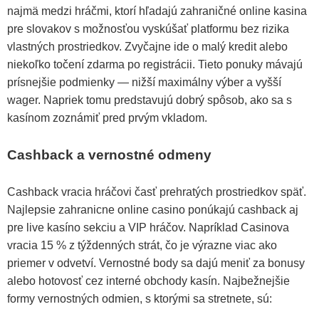
najmä medzi hráčmi, ktorí hľadajú zahraničné online kasina
pre slovakov s možnosťou vyskúšať platformu bez rizika
vlastných prostriedkov. Zvyčajne ide o malý kredit alebo
niekoľko točení zdarma po registrácii. Tieto ponuky mávajú
prísnejšie podmienky — nižší maximálny výber a vyšší
wager. Napriek tomu predstavujú dobrý spôsob, ako sa s
kasínom zoznámiť pred prvým vkladom.
Cashback a vernostné odmeny
Cashback vracia hráčovi časť prehratých prostriedkov späť.
Najlepsie zahranicne online casino ponúkajú cashback aj
pre live kasíno sekciu a VIP hráčov. Napríklad Casinova
vracia 15 % z týždenných strát, čo je výrazne viac ako
priemer v odvetví. Vernostné body sa dajú meniť za bonusy
alebo hotovosť cez interné obchody kasín. Najbežnejšie
formy vernostných odmien, s ktorými sa stretnete, sú: