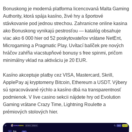
Bonuskong je moderná platforma licencovaná Malta Gaming
Authority, ktorá spája kasíno, živé hry a športové
stávkovanie pod jednou strechou. Zahranicne online kasina
ako Bonuskong vynikajú pestrosťou — katalóg obsahuje
viac ako 6 000 hier od 52 poskytovateľov vrátane NetEnt,
Microgaming a Pragmatic Play. Uvítací balíček pre nových
hráčov zahŕňa viacstupňové bonusy s free spinmi, pričom
minimálny vklad na aktiváciu je 20 EUR.
Kasíno akceptuje platby cez VISA, Mastercard, Skrill,
ApplePay aj kryptomeny Bitcoin, Ethereum a USDT. Výbery
sú spracovávané rýchlo a kasíno dbá na transparentnosť
podmienok. V live casino sekcii nájdete hry od Evolution
Gaming vrátane Crazy Time, Lightning Roulette a
prémiových stolových hier.