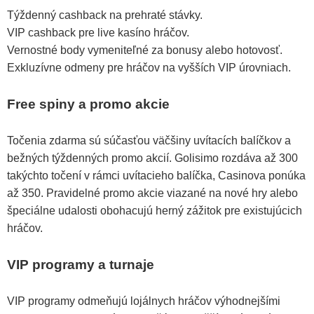
Týždenný cashback na prehraté stávky.
VIP cashback pre live kasíno hráčov.
Vernostné body vymeniteľné za bonusy alebo hotovosť.
Exkluzívne odmeny pre hráčov na vyšších VIP úrovniach.
Free spiny a promo akcie
Točenia zdarma sú súčasťou väčšiny uvítacích balíčkov a
bežných týždenných promo akcií. Golisimo rozdáva až 300
takýchto točení v rámci uvítacieho balíčka, Casinova ponúka
až 350. Pravidelné promo akcie viazané na nové hry alebo
špeciálne udalosti obohacujú herný zážitok pre existujúcich
hráčov.
VIP programy a turnaje
VIP programy odmeňujú lojálnych hráčov výhodnejšími