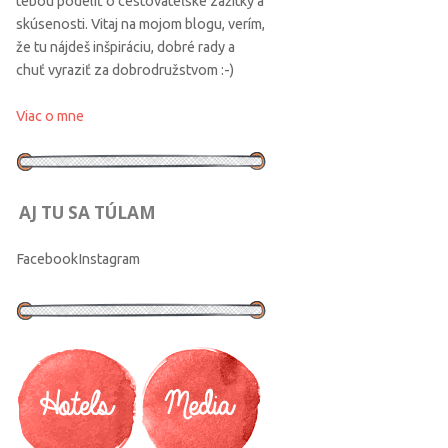
tebou podeliť o cestovateľské zážitky a
skúsenosti. Vitaj na mojom blogu, verím,
že tu nájdeš inšpiráciu, dobré rady a
chuť vyraziť za dobrodružstvom :-)
Viac o mne
AJ TU SA TÚLAM
Facebook
Instagram