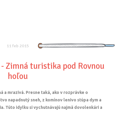
11 feb 2015
- Zimná turistika pod Rovnou
hoľou
chá a mrazivá. Presne taká, ako v rozprávke o
tvo napadnutý sneh, z komínov lenivo stúpa dym a
a. Túto idylku si vychutnávajú najmä dovolenkári a