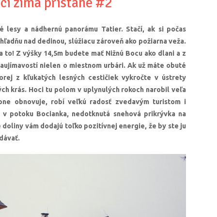
ci zima pristane #2
té lesy a nádhernú panorámu Tatier. Stačí, ak si počas
hľadňu nad dedinou, slúžiacu zároveň ako požiarna veža.
a to!
Z výšky 14,5m budete mať Nižnú Bocu ako dlani a z
aujímavostí nielen o miestnom urbári. Ak už máte obuté
rej z kľukatých lesných cestičiek vykročte v ústrety
ch krás. Hoci tu polom v uplynulých rokoch narobil veľa
pne obnovuje, robí veľkú radosť zvedavým turistom i
 v potoku Bocianka, nedotknutá snehová prikrývka na
 doliny vám dodajú toľko pozitívnej energie, že by ste ju
dávať.