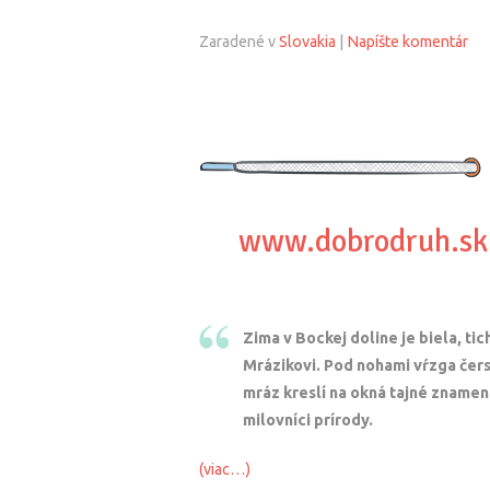
Zaradené v
Slovakia
|
Napíšte komentár
www.dobrodruh.sk 
Zima v Bockej doline je biela, ti
Mrázikovi. Pod nohami vŕzga čers
mráz kreslí na okná tajné znameni
milovníci prírody.
(viac…)