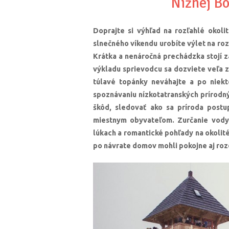
Nižnej Bo
Doprajte si výhľad na rozľahlé okoli
slnečného víkendu urobíte výlet na roz
Krátka a nenáročná prechádzka stojí z
výkladu sprievodcu sa dozviete veľa z
túlavé topánky neváhajte a po niekto
spoznávaniu nízkotatranských prírodný
škôd, sledovať ako sa príroda postu
miestnym obyvateľom. Zurčanie vody
lúkach a romantické pohľady na okolité
po návrate domov mohli pokojne aj roz