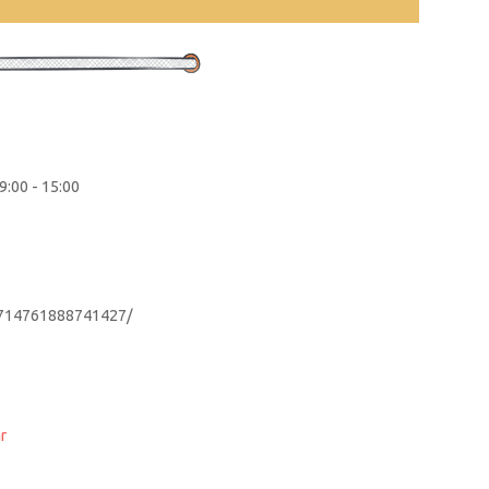
9:00 - 15:00
1714761888741427/
r