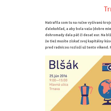
Tr
Natrafila som tu na ručne vyšívanú kro
ďalekohľad, a aby bola vaša (dobre mie
dohromady dala päť či desať eur. Na bl
že tiež musíte získať svoj kapitálny kúso
pred radnicou rozloží už tento víkend. 