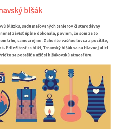
navský blšák
jovú blúzku, sadu maľovaných tanierov či starodávny
nená) závisť úplne dokonalá, poviem, že som za to
šom trhu, samozrejme. Zahoríte vášňou lovca a pocítite,
k. Príležitosť sa blíži, Trnavský blšák sa na Hlavnej ulici
Príďte sa potešiť a užiť si blšákovskú atmosféru.