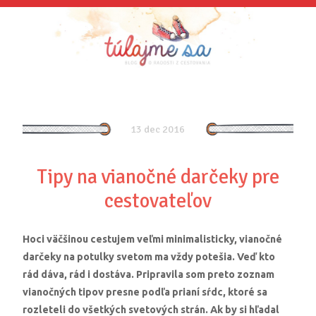
13 dec 2016
Tipy na vianočné darčeky pre
cestovateľov
Hoci väčšinou cestujem veľmi minimalisticky, vianočné
darčeky na potulky svetom ma vždy potešia. Veď kto
rád dáva, rád i dostáva. Pripravila som preto zoznam
vianočných tipov presne podľa prianí sŕdc, ktoré sa
rozleteli do všetkých svetových strán. Ak by si hľadal