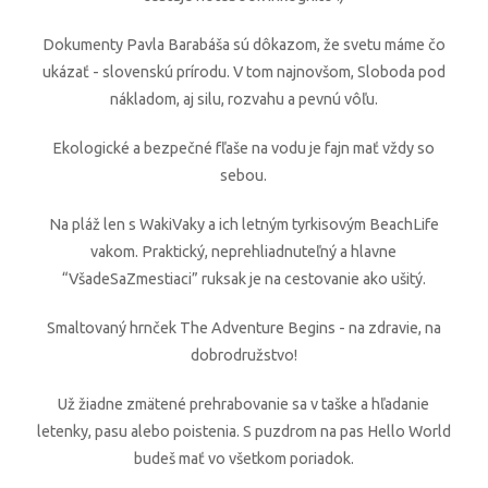
Dokumenty Pavla Barabáša sú dôkazom, že svetu máme čo
ukázať - slovenskú prírodu. V tom najnovšom, Sloboda pod
nákladom, aj silu, rozvahu a pevnú vôľu.
Ekologické a bezpečné fľaše na vodu je fajn mať vždy so
sebou.
Na pláž len s WakiVaky a ich letným tyrkisovým BeachLife
vakom. Praktický, neprehliadnuteľný a hlavne
“VšadeSaZmestiaci” ruksak je na cestovanie ako ušitý.
Smaltovaný hrnček The Adventure Begins - na zdravie, na
dobrodružstvo!
Už žiadne zmätené prehrabovanie sa v taške a hľadanie
letenky, pasu alebo poistenia. S puzdrom na pas Hello World
budeš mať vo všetkom poriadok.