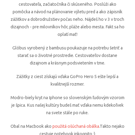
cestovateľa, začiatočníka či skúseného. Poslúži ako
pomôcka a návod na plánovanie výletu pred a ako zápisník
zážitkov a dobrodružstiev počas neho. Nájdeš ho v 3 v troch
dizajnoch - pre milovníkov hôr, pláže alebo mesta. Fakt sa ho
oplatí mať!
Glóbus vyrobený z bambusu poukazuje na potrebu šetriť a
starať sa o životné prostredie. Cestovateľov dostane
dizajnom a krásnym podsvietením v tme.
Zážitky z ciest získajú vďaka GoPro Hero 5 ešte lepší a
kvalitnejší rozmer.
Modro-biely kryt na Iphone so slovenským ľudovým vzorom
je špica. Kus našej kultúry budeš mať vďaka nemu kdekoľvek
na svete stále po ruke.
Obal na Macbook ako
použitá ošúchaná obálka
.Takto nejako
cestuje notebook inkognito :)