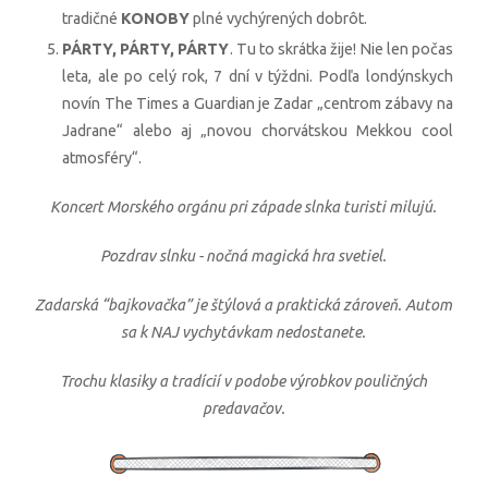
tradičné
KONOBY
plné vychýrených dobrôt.
PÁRTY, PÁRTY, PÁRTY
. Tu to skrátka žije! Nie len počas
leta, ale po celý rok, 7 dní v týždni. Podľa londýnskych
novín The Times a Guardian je Zadar „centrom zábavy na
Jadrane“ alebo aj „novou chorvátskou Mekkou cool
atmosféry“.
Koncert Morského orgánu pri západe slnka turisti milujú.
Pozdrav slnku - nočná magická hra svetiel.
Zadarská “bajkovačka” je štýlová a praktická zároveň. Autom
sa k NAJ vychytávkam nedostanete.
Trochu klasiky a tradícií v podobe výrobkov pouličných
predavačov.