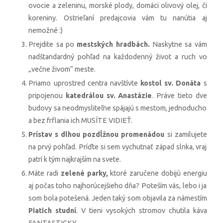
ovocie a zeleninu, morské plody, domáci olivový olej, či
koreniny. Ostrieľaní predajcovia vám tu nanútia aj
nemožné :)
Prejdite sa po
mestských hradbách.
Naskytne sa vám
nadštandardný pohľad na každodenný život a ruch vo
„večne živom“ meste.
Priamo uprostred centra navštívte
kostol sv. Donáta
s
pripojenou
katedrálou sv. Anastázie
. Práve tieto dve
budovy sa neodmysliteľne spájajú s mestom, jednoducho
a bez frflania ich MUSÍTE VIDIEŤ.
Prístav s dlhou pozdĺžnou promenádou
si zamilujete
na prvý pohľad. Príďte si sem vychutnať západ slnka, vraj
patrí k tým najkrajším na svete.
Máte radi
zelené parky,
ktoré zaručene dobijú energiu
aj počas toho najhorúcejšieho dňa? Poteším vás, lebo i ja
som bola potešená. Jeden taký som objavila za námestím
Piatich studní
. V tieni vysokých stromov chutila káva