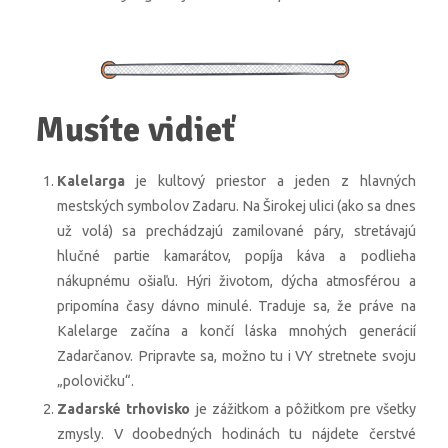
Musíte vidieť
Kalelarga
je kultový priestor a jeden z hlavných
mestských symbolov Zadaru. Na Širokej ulici (ako sa dnes
už volá) sa prechádzajú zamilované páry, stretávajú
hlučné partie kamarátov, popíja káva a podlieha
nákupnému ošiaľu. Hýri životom, dýcha atmosférou a
pripomína časy dávno minulé. Traduje sa, že práve na
Kalelarge začína a končí láska mnohých generácií
Zadarčanov. Pripravte sa, možno tu i VY stretnete svoju
„polovičku“.
Zadarské trhovisko
je zážitkom a pôžitkom pre všetky
zmysly. V doobedných hodinách tu nájdete čerstvé