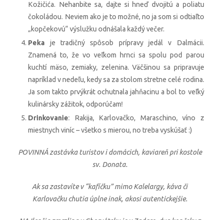
Kožičića. Nehanbite sa, dajte si hneď dvojitú a poliatu
čokoládou. Neviem ako je to možné, no ja som si odtiaľto
„kopčekovú“ výslužku odnášala každý večer.
Peka
je tradičný spôsob prípravy jedál v Dalmácii.
Znamená to, že vo veľkom hrnci sa spolu pod parou
kuchtí mäso, zemiaky, zelenina. Väčšinou sa pripravuje
napríklad v nedeľu, kedy sa za stolom stretne celé rodina.
Ja som takto prvýkrát ochutnala jahňacinu a bol to veľký
kulinársky zážitok, odporúčam!
Drinkovanie
: Rakija, Karlovačko, Maraschino, víno z
miestnych viníc – všetko s mierou, no treba vyskúšať :)
POVINNÁ zastávka turistov i domácich, kaviareň pri kostole
sv. Donata.
Ak sa zastavíte v “kafíčku” mimo Kalelargy, káva či
Karlovačku chutia
úplne inak, akosi autentickejšie.