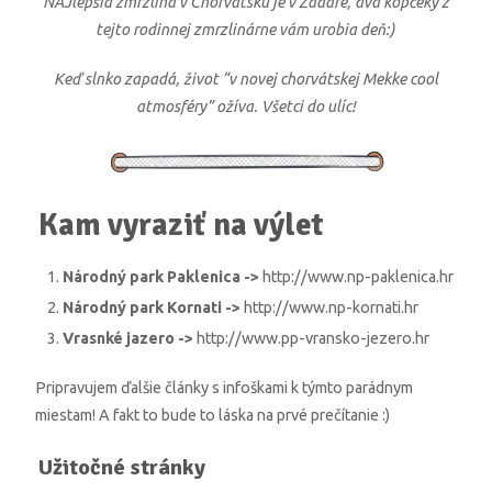
NAJlepšia zmrzlina v Chorvátsku je v Zadare, dva kopčeky z
tejto rodinnej zmrzlinárne vám urobia deň:)
Keď slnko zapadá, život “v novej chorvátskej Mekke cool
atmosféry” ožíva. Všetci do ulíc!
Kam vyraziť na výlet
Národný park Paklenica ->
http://www.np-paklenica.hr
Národný park Kornati ->
http://www.np-kornati.hr
Vrasnké jazero ->
http://www.pp-vransko-jezero.hr
Pripravujem ďalšie články s infoškami k týmto parádnym
miestam! A fakt to bude to láska na prvé prečítanie :)
Užitočné stránky