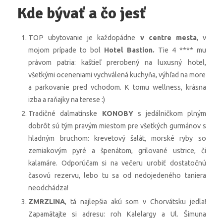
Kde bývať a čo jesť
TOP ubytovanie je každopádne
v centre mesta
, v
mojom prípade to bol
Hotel Bastion.
Tie 4 **** mu
právom patria: kaštieľ prerobený na luxusný hotel,
všetkými oceneniami vychválená kuchyňa, výhľad na more
a parkovanie pred vchodom. K tomu wellness, krásna
izba a raňajky na terese :)
Tradičné dalmatínske
KONOBY
s jedálničkom plným
dobrôt sú tým pravým miestom pre všetkých gurmánov s
hladným bruchom: krevetový šalát, morské ryby so
zemiakovým pyré a špenátom, grilované ustrice, či
kalamáre. Odporúčam si na večeru urobiť dostatočnú
časovú rezervu, lebo tu sa od nedojedeného taniera
neodchádza!
ZMRZLINA
, tá najlepšia akú som v Chorvátsku jedla!
Zapamätajte si adresu: roh Kalelargy a Ul. Šimuna