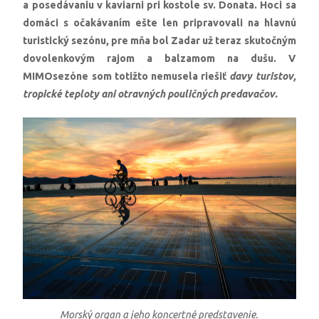
a posedávaniu v kaviarni pri kostole sv. Donata. Hoci sa
domáci s očakávaním ešte len pripravovali na hlavnú
turistický sezónu, pre mňa bol Zadar už teraz skutočným
dovolenkovým rajom a balzamom na dušu. V
MIMOsezóne som totižto nemusela riešiť
davy turistov,
tropické teploty ani otravných pouličných predavačov.
Morský organ a jeho koncertné predstavenie.