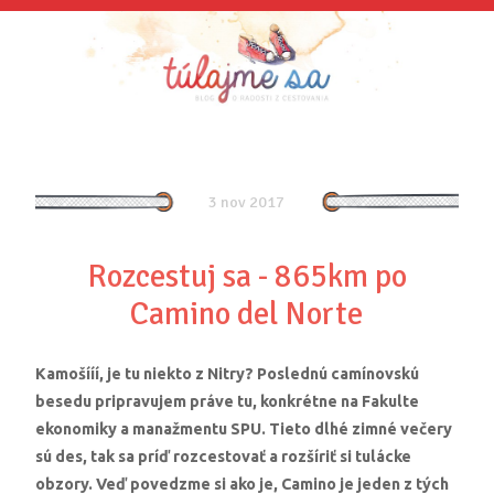
3 nov 2017
Rozcestuj sa - 865km po
Camino del Norte
Kamošííí, je tu niekto z Nitry? Poslednú camínovskú
besedu pripravujem práve tu, konkrétne na Fakulte
ekonomiky a manažmentu SPU. Tieto dlhé zimné večery
sú des, tak sa príď rozcestovať a rozšíriť si tulácke
obzory. Veď povedzme si ako je, Camino je jeden z tých