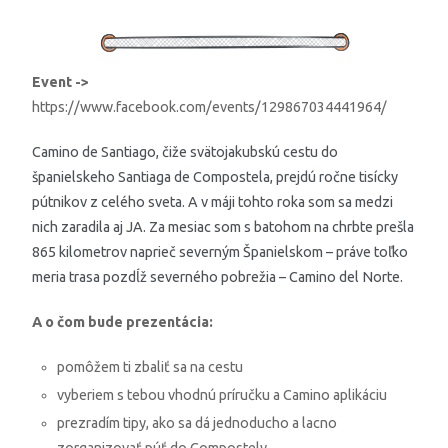
Event ->
https://www.facebook.com/events/129867034441964/
Camino de Santiago, čiže svätojakubskú cestu do
španielskeho Santiaga de Compostela, prejdú ročne tisícky
pútnikov z celého sveta. A v máji tohto roka som sa medzi
nich zaradila aj JA. Za mesiac som s batohom na chrbte prešla
865 kilometrov naprieč severným Španielskom – práve toľko
meria trasa pozdĺž severného pobrežia – Camino del Norte.
A o čom bude prezentácia:
pomôžem ti zbaliť sa na cestu
vyberiem s tebou vhodnú príručku a Camino aplikáciu
prezradím tipy, ako sa dá jednoducho a lacno