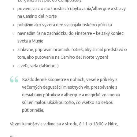
zorganizovať púť do Compostely
poviem viac o možnostiach ubytovania/albergue a stravy
na Camino del Norte
priblížim ako vyzerá deň svätojakubského pútnika
navnadím ťa na zachádzku do Finsterre – keltský koniec
sveta a Muxie
a hlavne, pripravím hromadu fotiek, aby si mal predstavu o
tom, ako putovanie na Camino del Norte vyzerá
a veľa, veľa ďalšieho :)
Každodenné kilometre v nohách, veselé príbehy z
večerných degustácií miestnych vín, prespávanie s
desiatkami pútnikov v albergue a magické znamenia
sú len malou ukážkou toho, čo všetko so sebou
púť prináša.
Vezmi kamošov a vidíme sa v stredu, 8.11. o 18:00 v Nitre,