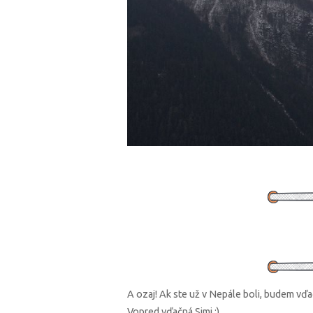
A ozaj! Ak ste už v Nepále boli, budem vďa
Vopred vďačná Simi :)