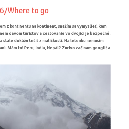
6/Where to go
em z kontinentu na kontinent, snažím sa vymyslieť, kam
nem davom turistov a cestovanie vo dvojici je bezpečné.
 sa stále dokážu tešiť z maličkostí. Na letenku nemusím
taní. Mám to! Peru, India, Nepál? Zúrivo začínam googliť a