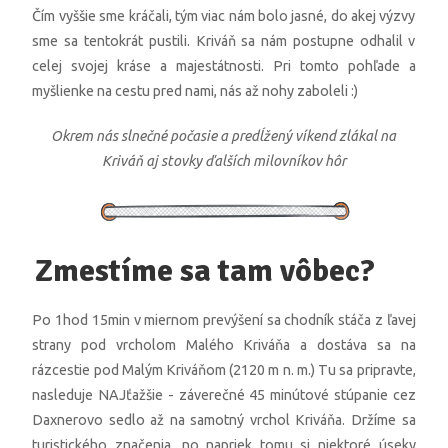
Čím vyššie sme kráčali, tým viac nám bolo jasné, do akej výzvy
sme sa tentokrát pustili. Kriváň sa nám postupne odhalil v
celej svojej kráse a majestátnosti. Pri tomto pohľade a
myšlienke na cestu pred nami, nás až nohy zaboleli :)
Okrem nás slnečné počasie a predĺžený víkend zlákal na
Kriváň aj stovky ďalších milovníkov hôr
Zmestíme sa tam vôbec?
Po 1hod 15min v miernom prevýšení sa chodník stáča z ľavej
strany pod vrcholom Malého Kriváňa a dostáva sa na
rázcestie pod Malým Kriváňom (2120 m n. m.) Tu sa pripravte,
nasleduje NAJťažšie - záverečné 45 minútové stúpanie cez
Daxnerovo sedlo až na samotný vrchol Kriváňa. Držíme sa
turistického značenia, no napriek tomu si niektoré úseky