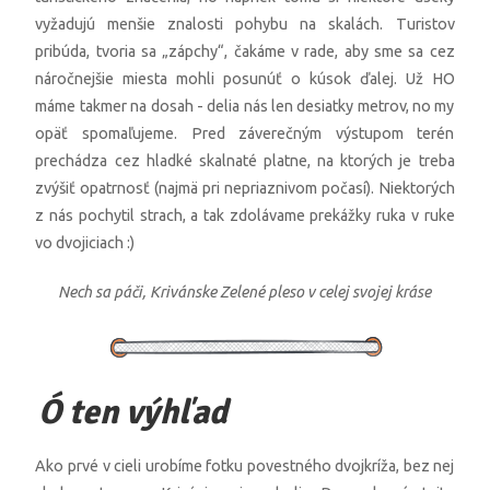
vyžadujú menšie znalosti pohybu na skalách. Turistov
pribúda, tvoria sa „zápchy“, čakáme v rade, aby sme sa cez
náročnejšie miesta mohli posunúť o kúsok ďalej. Už HO
máme takmer na dosah - delia nás len desiatky metrov, no my
opäť spomaľujeme. Pred záverečným výstupom terén
prechádza cez hladké skalnaté platne, na ktorých je treba
zvýšiť opatrnosť (najmä pri nepriaznivom počasí). Niektorých
z nás pochytil strach, a tak zdolávame prekážky ruka v ruke
vo dvojiciach :)
Nech sa páči, Krivánske Zelené pleso v celej svojej kráse
Ó ten výhľad
Ako prvé v cieli urobíme fotku povestného dvojkríža, bez nej