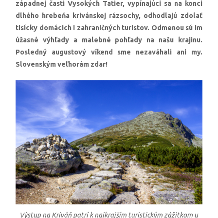
západnej časti Vysokých Tatier, vypínajúci sa na konci
dlhého hrebeňa krivánskej rázsochy, odhodlajú zdolať
tisícky domácich i zahraničných turistov. Odmenou sú im
úžasné výhľady a malebné pohľady na našu krajinu.
Posledný augustový víkend sme nezaváhali ani my.
Slovenským veľhorám zdar!
Výstup na Kriváň patrí k najkrajším turistickým zážitkom u