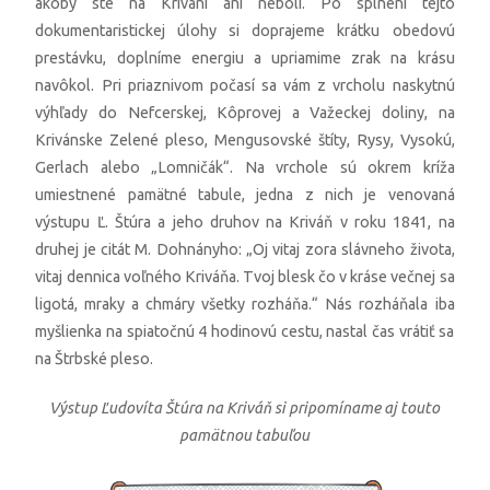
akoby ste na Kriváni ani neboli. Po splnení tejto
dokumentaristickej úlohy si doprajeme krátku obedovú
prestávku, doplníme energiu a upriamime zrak na krásu
navôkol. Pri priaznivom počasí sa vám z vrcholu naskytnú
výhľady do Nefcerskej, Kôprovej a Važeckej doliny, na
Krivánske Zelené pleso, Mengusovské štíty, Rysy, Vysokú,
Gerlach alebo „Lomničák“. Na vrchole sú okrem kríža
umiestnené pamätné tabule, jedna z nich je venovaná
výstupu Ľ. Štúra a jeho druhov na Kriváň v roku 1841, na
druhej je citát M. Dohnányho: „Oj vitaj zora slávneho života,
vitaj dennica voľného Kriváňa. Tvoj blesk čo v kráse večnej sa
ligotá, mraky a chmáry všetky rozháňa.“ Nás rozháňala iba
myšlienka na spiatočnú 4 hodinovú cestu, nastal čas vrátiť sa
na Štrbské pleso.
Výstup Ľudovíta Štúra na Kriváň si pripomíname aj touto
pamätnou tabuľou