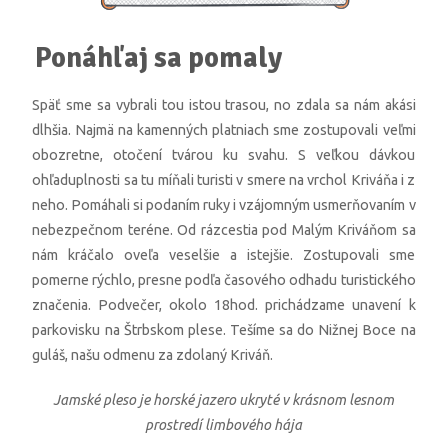
Ponáhľaj sa pomaly
Späť sme sa vybrali tou istou trasou, no zdala sa nám akási
dlhšia. Najmä na kamenných platniach sme zostupovali veľmi
obozretne, otočení tvárou ku svahu. S veľkou dávkou
ohľaduplnosti sa tu míňali turisti v smere na vrchol Kriváňa i z
neho. Pomáhali si podaním ruky i vzájomným usmerňovaním v
nebezpečnom teréne. Od rázcestia pod Malým Kriváňom sa
nám kráčalo oveľa veselšie a istejšie. Zostupovali sme
pomerne rýchlo, presne podľa časového odhadu turistického
značenia. Podvečer, okolo 18hod. prichádzame unavení k
parkovisku na Štrbskom plese. Tešíme sa do Nižnej Boce na
guláš, našu odmenu za zdolaný Kriváň.
Jamské pleso je horské jazero ukryté v krásnom lesnom
prostredí limbového hája