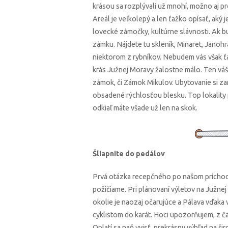
krásou sa rozplývali už mnohí, možno aj 
Areál je veľkolepý a len ťažko opísať, aký
lovecké zámočky, kultúrne slávnosti. Ak b
zámku. Nájdete tu skleník, Minaret, Janoh
niektorom z rybníkov. Nebudem vás však ťa
krás Južnej Moravy žalostne málo. Ten váš st
zámok, či Zámok Mikulov. Ubytovanie si zar
obsadené rýchlosťou blesku. Top lokality 
odkiaľ máte všade už len na skok.
Šliapnite do pedálov
Prvá otázka recepčného po našom príchode
požičiame. Pri plánovaní výletov na Južne
okolie je naozaj očarujúce a Pálava vďak
cyklistom do karát. Hoci upozorňujem, z ča
Oplatí sa naň vyjsť, prekrásny výhľad na šir