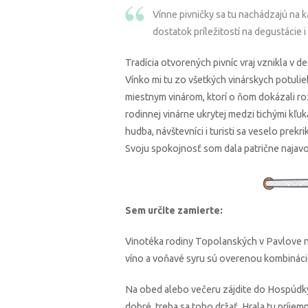
Vínne pivničky sa tu nachádzajú na k
dostatok príležitostí na degustácie
Tradícia otvorených pivníc vraj vznikla v 
Vínko mi tu zo všetkých vinárskych potuli
miestnym vinárom, ktorí o ňom dokázali r
rodinnej vinárne ukrytej medzi tichými kľuk
hudba, návštevníci i turisti sa veselo prekr
Svoju spokojnosť som dala patrične najavo
Sem určite zamierte:
Vinotéka rodiny Topolanských v Pavlove n
víno a voňavé syru sú overenou kombináci
Na obed alebo večeru zájdite do Hospúdky u
dobré, treba sa toho držať. Hrala tu príjem