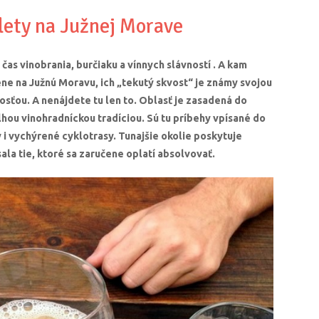
ýlety na Južnej Morave
 čas vinobrania, burčiaku a vínnych slávností . A kam
ne na Južnú Moravu, ich „tekutý skvost“ je známy svojou
osťou. A nenájdete tu len to. Oblasť je zasadená do
 dlhou vinohradníckou tradíciou. Sú tu príbehy vpísané do
 i vychýrené cyklotrasy. Tunajšie okolie poskytuje
ala tie, ktoré sa zaručene oplatí absolvovať.