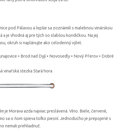
vinice pod Pálavou a lepšie sa zoznámili s malebnou vinárskou
á a je vhodná aj pre tých so slabšou kondičkou. Na jej
su, okruh si naplánujte ako celodenný výlet.
unajovice • Brod nad Dyjí • Novosedly • Nový Přerov • Dobré
á vinařská stezka Stará hora
 je Morava azda najviac preslávená. Víno. Biele, červené,
mo sa o ňom spieva toľko piesní. Jednoducho je prepojené s
ho nemali prehliadnuť.