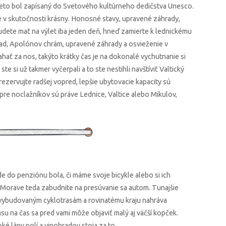
preto bol zapísaný do Svetového kultúrneho dedičstva Unesco.
 je v skutočnosti krásny. Honosné stavy, upravené záhrady,
udete mať na výlet iba jeden deň, hneď zamierte k lednickému
rad, Apolónov chrám, upravené záhrady a osvieženie v
hať za nos, takýto krátky čas je na dokonalé vychutnanie si
e si už takmer vyčerpali a to ste nestihli navštíviť Valtický
ezervujte radšej vopred, lepšie ubytovacie kapacity sú
pre noclažníkov sú práve Lednice, Valtice alebo Mikulov,
 do penziónu bola, či máme svoje bicykle alebo si ich
j Morave teda zabudnite na presúvanie sa autom. Tunajšie
a vybudovaným cyklotrasám a rovinatému kraju nahráva
su na čas sa pred vami môže objaviť malý aj väčší kopček.
oké lány polí a vinohradov stoja za to.