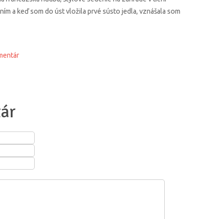
m a keď som do úst vložila prvé sústo jedla, vznášala som
mentár
ár