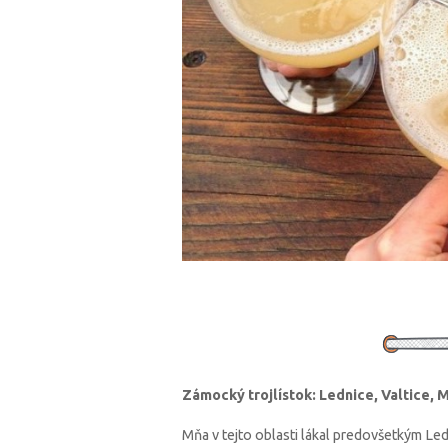
Zámocký trojlístok: Lednice, Valtice, 
Mňa v tejto oblasti lákal predovšetkým Led