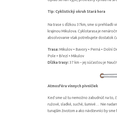
Tip: Cyklistický okruh Stará hora
Na trase s dĺžkou 37km, sme si prehliadli 
krajinou Mikulova. Cyklotarasa je nenáročn
absolvovanie však potrebujete dostatok ča
Trasa:
Mikulov • Bavory • Perná • Dolní D
Pole • Březí • Mikulov
Dĺžka trasy:
37 km – jej súčasťou je Naučn
Atmosféra vínnych pivničiek
Keď sme už tu nemožno zabudnúť na to, čím
ružové, sladké, suché, šumivé… Nie nadar
tunajším životom a ako návštevníci by sme 