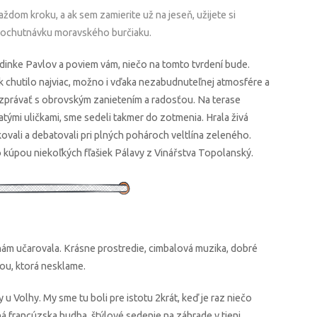
aždom kroku, a ak sem zamierite už na jeseň, užijete si
 i ochutnávku moravského burčiaku.
dedinke Pavlov a poviem vám, niečo na tomto tvrdení bude.
ek chutilo najviac, možno i vďaka nezabudnuteľnej atmosfére a
ozprávať s obrovským zanietením a radosťou. Na terase
atými uličkami, sme sedeli takmer do zotmenia. Hrala živá
ikovali a debatovali pri plných pohároch veltlína zeleného.
 kúpou niekoľkých fľašiek Pálavy z Vinářstva Topolanský.
ám učarovala. Krásne prostredie, cimbalová muzika, dobré
ou, ktorá nesklame.
 Volhy. My sme tu boli pre istotu 2krát, keď je raz niečo
ná francúzska hudba, štýlové sedenie na záhrade v tieni