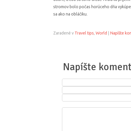
stromov bolo počas horúceho dňa vykúpení
sa ako na obláčiku.
Zaradené v
Travel tips
,
World
|
Napíšte ko
Napíšte koment