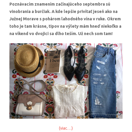
Poznávacím znamením začínajúceho septembra sú
vinobrania a burčiak. A kde lepšie privítať jeseň ako na
Južnej Morave s pohárom lahodného vína v ruke. Okrem
toho je tam krásne, tipov na výlety mám hneď niekoľko a
na víkend vo dvojici sa dlho teším. Už nech som tam!
(viac…)