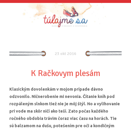
23 okt 2016
K Račkovym plesám
Klasickým dovolenkám v mojom prípade dávno
odzvonilo. Ničnerobenie mi nevonia. Čítanie kníh pod
rozpáleným slnkom tiež nie je môj štýl. No a vylihovanie
pri vode ma skôr ničí ako teší. Zato počas každého
ročného obdobia trávim čoraz viac času na horách. Tie
sú balzamom na dušu, potešením pre oči a kondičným