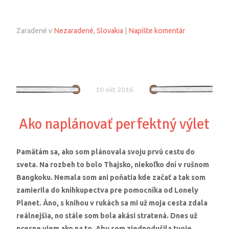
Zaradené v
Nezaradené
,
Slovakia
|
Napíšte komentár
10 okt 2016
Ako naplánovať perfektný výlet
Pamätám sa, ako som plánovala svoju prvú cestu do
sveta. Na rozbeh to bolo Thajsko, niekoľko dní v rušnom
Bangkoku. Nemala som ani poňatia kde začať a tak som
zamierila do kníhkupectva pre pomocníka od Lonely
Planet. Áno, s knihou v rukách sa mi už moja cesta zdala
reálnejšia, no stále som bola akási stratená. Dnes už
presne viem ako na to. Aby som zjednodušila tvoje