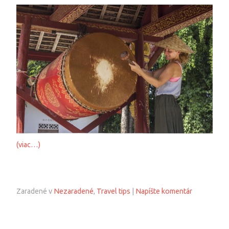
(viac…)
Zaradené v
Nezaradené
,
Travel tips
|
Napíšte komentár