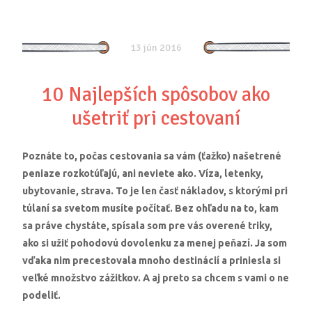
13 jún 2016
10 Najlepších spôsobov ako
ušetriť pri cestovaní
Poznáte to, počas cestovania sa vám (ťažko) našetrené
peniaze rozkotúľajú, ani neviete ako. Víza, letenky,
ubytovanie, strava. To je len časť nákladov, s ktorými pri
túlaní sa svetom musíte počítať. Bez ohľadu na to, kam
sa práve chystáte, spísala som pre vás overené triky,
ako si užiť pohodovú dovolenku za menej peňazí. Ja som
vďaka nim precestovala mnoho destinácií a priniesla si
veľké množstvo zážitkov. A aj preto sa chcem s vami o ne
podeliť.