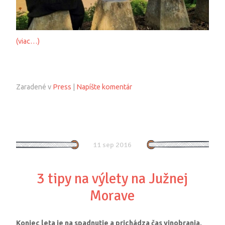
(viac…)
Zaradené v
Press
|
Napíšte komentár
11 sep 2016
3 tipy na výlety na Južnej
Morave
Koniec leta je na spadnutie a prichádza čas vinobrania,