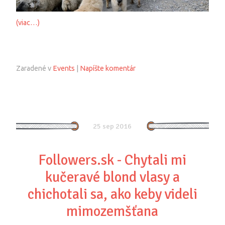
(viac…)
Zaradené v
Events
|
Napíšte komentár
25 sep 2016
Followers.sk - Chytali mi
kučeravé blond vlasy a
chichotali sa, ako keby videli
mimozemšťana