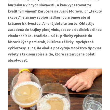
burčiaku a vínnych slávností . A kam vycestovať za
kvalitným vínom? Zaručene na Južnú Moravu, ich „tekutý
skvost“ je známy svojou nádhernou arómou ale aj
krásnou iskrivosťou. A nenájdete tu len to. Oblasť je
zasadená do krajiny plnej viníc, sadov a dediniek s dlhou
vinohradníckou tradíciou. Sú tu príbehy vpísané do
historických pamiatok, kultúrne zážitky i vychýrené
cyklotrasy. Tunajšie okolie poskytuje množstvo tipov na
výlety a tak som spísala tie, ktoré sa zaručene oplatí
absolvovať.