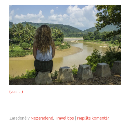
(viac…)
Zaradené v
Nezaradené
,
Travel tips
|
Napíšte komentár