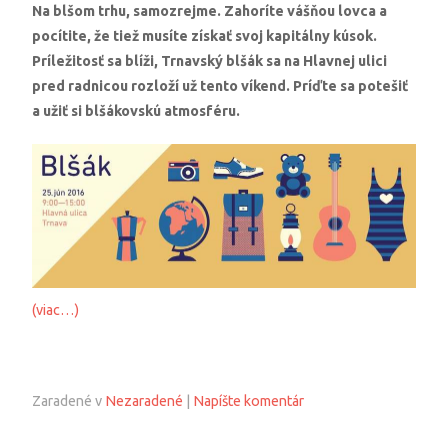
Na blšom trhu, samozrejme. Zahoríte vášňou lovca a
pocítite, že tiež musíte získať svoj kapitálny kúsok.
Príležitosť sa blíži, Trnavský blšák sa na Hlavnej ulici
pred radnicou rozloží už tento víkend. Príďte sa potešiť
a užiť si blšákovskú atmosféru.
(viac…)
Zaradené v
Nezaradené
|
Napíšte komentár