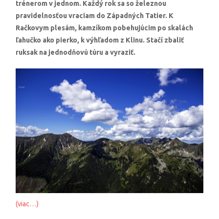
trénerom v jednom. Každý rok sa so železnou
pravidelnosťou vraciam do Západných Tatier. K
Račkovym plesám, kamzíkom pobehujúcim po skalách
ľahučko ako pierko, k výhľadom z Klinu. Stačí zbaliť
ruksak na jednodňovú túru a vyraziť.
(viac…)