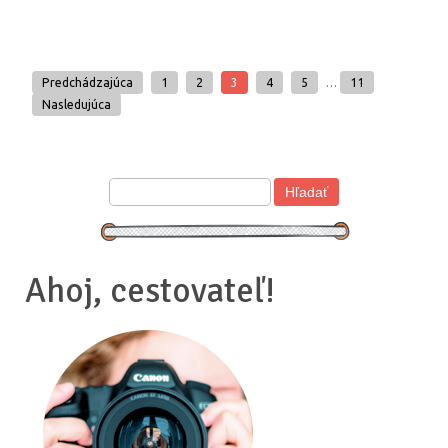
Predchádzajúca
1
2
3
4
5
…
11
Nasledujúca
Ahoj, cestovateľ!