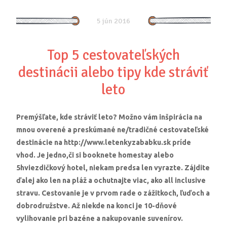
5 jún 2016
Top 5 cestovateľských
destinácii alebo tipy kde stráviť
leto
Premýšľate, kde stráviť leto? Možno vám inšpirácia na
mnou overené a preskúmané ne/tradičné cestovateľské
destinácie na http://www.letenkyzababku.sk príde
vhod. Je jedno,či si booknete homestay alebo
5hviezdičkový hotel, niekam predsa len vyrazte. Zájdite
ďalej ako len na pláž a ochutnajte viac, ako all inclusive
stravu. Cestovanie je v prvom rade o zážitkoch, ľuďoch a
dobrodružstve. Až niekde na konci je 10-dňové
vylihovanie pri bazéne a nakupovanie suvenírov.