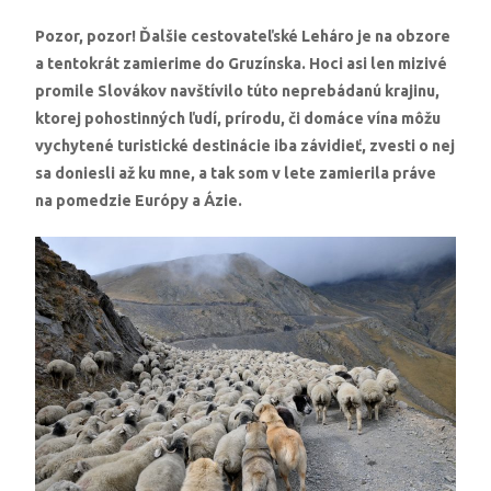
Pozor, pozor! Ďalšie cestovateľské Leháro je na obzore
a tentokrát zamierime do Gruzínska. Hoci asi len mizivé
promile Slovákov navštívilo túto neprebádanú krajinu,
ktorej pohostinných ľudí, prírodu, či domáce vína môžu
vychytené turistické destinácie iba závidieť, zvesti o nej
sa doniesli až ku mne, a tak som v lete zamierila práve
na pomedzie Európy a Ázie.