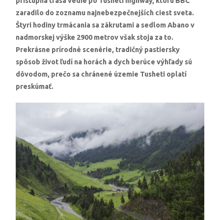
prístupná trasa vedie po Tusheti highway, ktorú BBC
zaradilo do zoznamu najnebezpečnejších ciest sveta.
Štyri hodiny trmácania sa zákrutami a sedlom Abano v
nadmorskej výške 2900 metrov však stoja za to.
Prekrásne prírodné scenérie, tradičný pastiersky
spôsob život ľudí na horách a dych berúce výhľady sú
dôvodom, prečo sa chránené územie Tusheti oplatí
preskúmať.