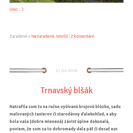
(viac…)
Zaradené v
Nezaradené
,
World
|
2 komentáre
22 jún 2016
Trnavský blšák
Natrafila som tu na ručne vyšívanú krojovú blúzku, sadu
maľovaných tanierov či starodávny ďalekohľad, a aby
bola vaša (dobre mienená) závisť úplne dokonalá,
poviem, že som za to dohromady dala päť či desať eur.