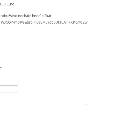
 150 Euro
brodružstvo necháte hneď zlákať:
v=TWJCQiMm6P8&list=FL8uMJ9pb0Ut3uAT7XK6m0Zw
r