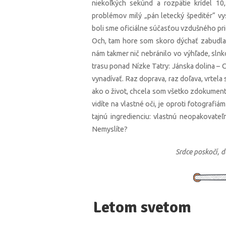
niekoľkých sekúnd a rozpätie krídel 1
problémov milý „pán letecký špeditér“ vys
boli sme oficiálne súčasťou vzdušného pri
Och, tam hore som skoro dýchať zabudla 
nám takmer nič nebránilo vo výhľade, slnko
trasu ponad Nízke Tatry: Jánska dolina –
vynadívať. Raz doprava, raz doľava, vrtela
ako o život, chcela som všetko zdokumentov
vidíte na vlastné oči, je oproti fotograf
tajnú ingredienciu: vlastnú neopakovateľ
Nemyslíte?
Srdce poskočí, d
Letom svetom