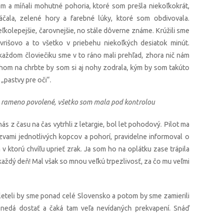
m a míňali mohutné pohoria, ktoré som prešla niekoľkokrát,
áčala, zelené hory a farebné lúky, ktoré som obdivovala.
veľkolepejšie, čarovnejšie, no stále dôverne známe. Krúžili sme
vrišovo a to všetko v priebehu niekoľkých desiatok minút.
 každom človiečiku sme v to ráno mali prehľad, zhora nič nám
tohom na chrbte by som si aj nohy zodrala, kým by som takúto
„pastvy pre oči“.
z rameno povolené, všetko som mala pod kontrolou
s z času na čas vytrhli z letargie, bol let pohodový. Pilot ma
vami jednotlivých kopcov a pohorí, pravidelne informoval o
m v ktorú chvíľu uprieť zrak. Ja som ho na oplátku zase trápila
aždý deň! Mal však so mnou veľkú trpezlivosť, za čo mu veľmi
eteli by sme ponad celé Slovensko a potom by sme zamierili
“ nedá dostať a čaká tam veľa nevídaných prekvapení. Snáď