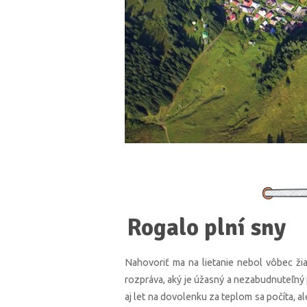
Rogalo plní sny
Nahovoriť ma na lietanie nebol vôbec žia
rozpráva, aký je úžasný a nezabudnuteľný p
aj let na dovolenku za teplom sa počíta,