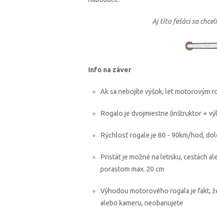
Aj títo fešáci sa chcel
Info na záver
Ak sa nebojíte výšok, let motorovým 
Rogalo je dvojmiestne (inštruktor + výl
Rýchlosť rogale je 80 - 90km/hod, dolet
Pristáť je možné na letisku, cestách a
porastom max. 20 cm
Výhodou motorového rogala je fakt, že 
alebo kameru, neobanujete