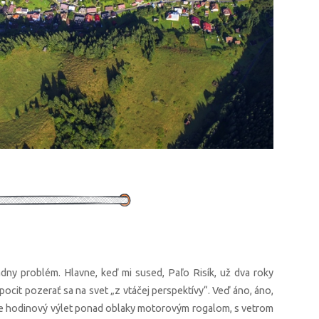
dny problém. Hlavne, keď mi sused, Paľo Risík, už dva roky
ocit pozerať sa na svet „z vtáčej perspektívy“. Veď áno, áno,
 ale hodinový výlet ponad oblaky motorovým rogalom, s vetrom