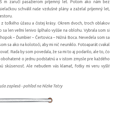
0,5 m zaručí pasažierom príjemný let. Potom ako nám bez
ielačkou schválil naše vzdušné plány a zaželal príjemný let,
estoru.
z toľkého úžasu a čistej krásy. Okrem dvoch, troch oblakov
 sa len veľmi lenivo šplhalo vyššie na oblohu. Vybrala som si
 Chopok – Ďumbier – Čertovica – Nižná Boca. Nevedela som sa
 som sa ako na kolotoči, aby mi nič neuniklo. Fotoaparát cvakal
ať. Rada by som povedala, že sa mi to aj podarilo, ale to, čo
iám obohatené o jednu podstatnú a v istom zmysle pre každého
nú skúsenosť. Ale nebudem vás klamať, fotky mi veru vyšli!
uša zaplesá - pohľad na Nízke Tatry