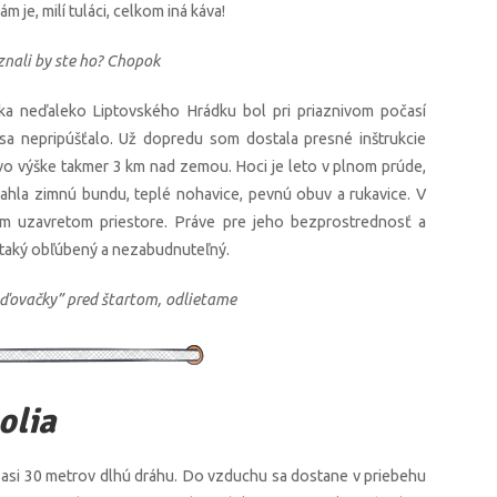
m je, milí tuláci, celkom iná káva!
znali by ste ho? Chopok
ka neďaleko Liptovského Hrádku bol pri priaznivom počasí
sa nepripúšťalo. Už dopredu som dostala presné inštrukcie
 vo výške takmer 3 km nad zemou. Hoci je leto v plnom prúde,
ahla zimnú bundu, teplé nohavice, pevnú obuv a rukavice. V
nom uzavretom priestore. Práve pre jeho bezprostrednosť a
a taký obľúbený a nezabudnuteľný.
ďovačky” pred štartom, odlietame
olia
 asi 30 metrov dlhú dráhu. Do vzduchu sa dostane v priebehu