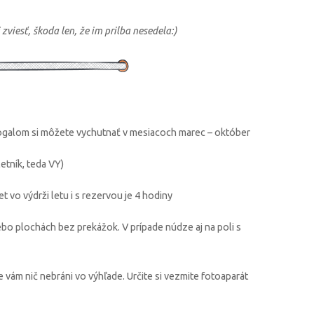
i zviesť, škoda len, že im prilba nesedela:)
rogalom si môžete vychutnať v mesiacoch marec – október
etník, teda VY)
 vo výdrži letu i s rezervou je 4 hodiny
lebo plochách bez prekážok. V prípade núdze aj na poli s
vám nič nebráni vo výhľade. Určite si vezmite fotoaparát