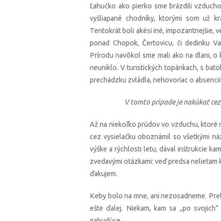
Ľahučko ako pierko sme brázdili vzducho
vyšliapané chodníky, ktorými som už kr
Tentokrát boli akési iné, impozantnejšie, 
ponad Chopok, Čertovicu, či dedinku Va
Prírodu navôkol sme mali ako na dlani, o
neuniklo. V turistických topánkach, s ba
prechádzku zvládla, nehovoriac o absencii 
V tomto prípade je nakúkať ce
Až na niekoľko prúdov vo vzduchu, ktoré ná
cez vysielačku oboznámil so všetkými náz
výške a rýchlosti letu, dával inštrukcie ka
zvedavými otázkami: veď predsa nelietam k
ďakujem.
Keby bolo na mne, ani nezosadneme. Prel
ešte ďalej. Niekam, kam sa „po svojich
nabudúce.