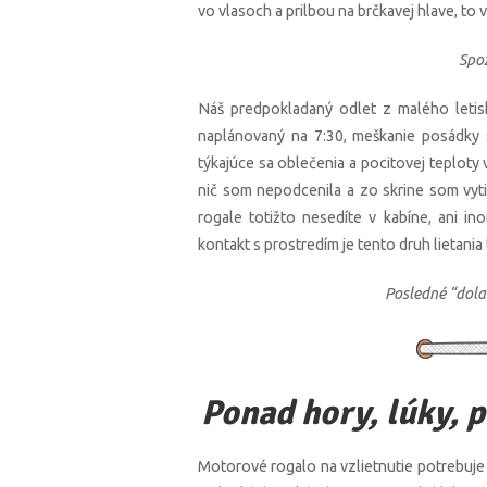
vo vlasoch a prilbou na brčkavej hlave, to vá
Spo
Náš predpokladaný odlet z malého letis
naplánovaný na 7:30, meškanie posádky 
týkajúce sa oblečenia a pocitovej teploty
nič som nepodcenila a zo skrine som vyti
rogale totižto nesedíte v kabíne, ani i
kontakt s prostredím je tento druh lietani
Posledné “dola
Ponad hory, lúky, p
Motorové rogalo na vzlietnutie potrebuje