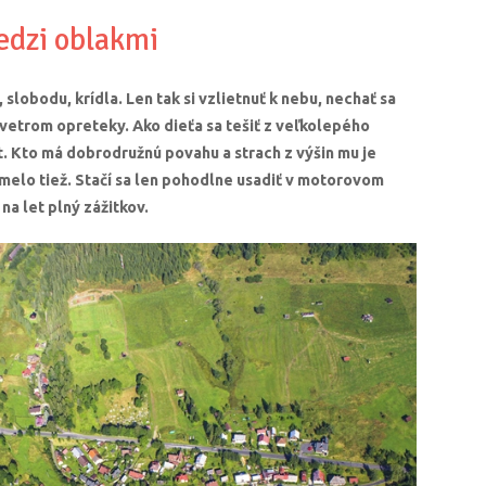
dzi oblakmi
slobodu, krídla. Len tak si vzlietnuť k nebu, nechať sa
 vetrom opreteky. Ako dieťa sa tešiť z veľkolepého
t. Kto má dobrodružnú povahu a strach z výšin mu je
smelo tiež. Stačí sa len pohodlne usadiť v motorovom
 na let plný zážitkov.