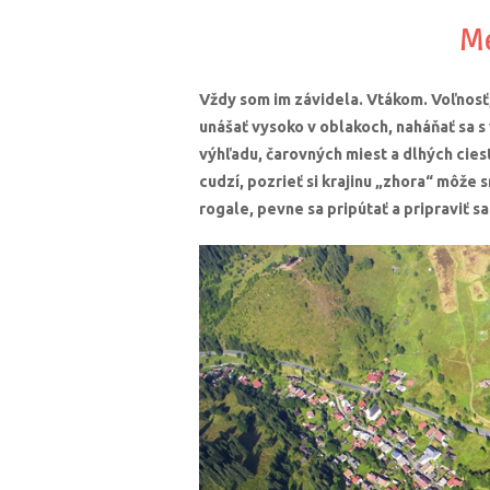
Me
Vždy som im závidela. Vtákom. Voľnosť, 
unášať vysoko v oblakoch, naháňať sa s
výhľadu, čarovných miest a dlhých cies
cudzí, pozrieť si krajinu „zhora“ môže 
rogale, pevne sa pripútať a pripraviť sa