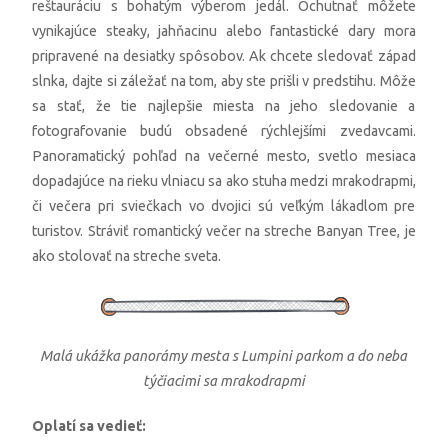
reštauráciu s bohatým výberom jedál. Ochutnať môžete
vynikajúce steaky, jahňacinu alebo fantastické dary mora
pripravené na desiatky spôsobov. Ak chcete sledovať západ
slnka, dajte si záležať na tom, aby ste prišli v predstihu. Môže
sa stať, že tie najlepšie miesta na jeho sledovanie a
fotografovanie budú obsadené rýchlejšími zvedavcami.
Panoramatický pohľad na večerné mesto, svetlo mesiaca
dopadajúce na rieku vlniacu sa ako stuha medzi mrakodrapmi,
či večera pri sviečkach vo dvojici sú veľkým lákadlom pre
turistov. Stráviť romantický večer na streche Banyan Tree, je
ako stolovať na streche sveta.
Malá ukážka panorámy mesta s Lumpini parkom a do neba
týčiacimi sa mrakodrapmi
Oplatí sa vedieť: