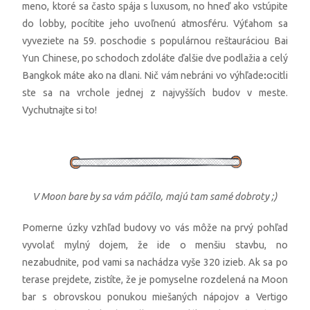
meno, ktoré sa často spája s luxusom, no hneď ako vstúpite
do lobby, pocítite jeho uvoľnenú atmosféru. Výťahom sa
vyveziete na 59. poschodie s populárnou reštauráciou Bai
Yun Chinese, po schodoch zdoláte ďalšie dve podlažia a celý
Bangkok máte ako na dlani. Nič vám nebráni vo výhľade
:
ocitli
ste sa na vrchole jednej z najvyšších budov v meste.
Vychutnajte si to!
V Moon bare by sa vám páčilo, majú tam samé dobroty ;)
Pomerne úzky vzhľad budovy vo vás môže na prvý pohľad
vyvolať mylný dojem, že ide o menšiu stavbu, no
nezabudnite, pod vami sa nachádza vyše 320 izieb. Ak sa po
terase prejdete, zistíte, že je pomyselne rozdelená na Moon
bar s obrovskou ponukou miešaných nápojov a Vertigo