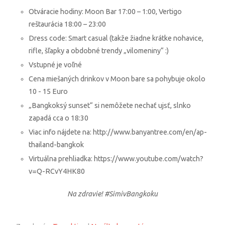
Otváracie hodiny: Moon Bar 17:00 – 1:00, Vertigo
reštaurácia 18:00 – 23:00
Dress code: Smart casual (takže žiadne krátke nohavice,
rifle, šľapky a obdobné trendy „vilomeniny“ :)
Vstupné je voľné
Cena miešaných drinkov v Moon bare sa pohybuje okolo
10 - 15 Euro
„Bangkoksý sunset“ si nemôžete nechať ujsť, slnko
zapadá cca o 18:30
Viac info nájdete na: http://www.banyantree.com/en/ap-
thailand-bangkok
Virtuálna prehliadka: https://www.youtube.com/watch?
v=Q-RCvY4HK80
Na zdravie! #
SimivBangkoku