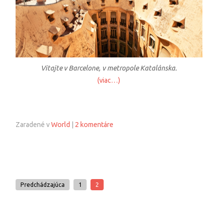
Vitajte v Barcelone, v metropole Katalánska.
(viac…)
Zaradené v
World
|
2 komentáre
Predchádzajúca
1
2