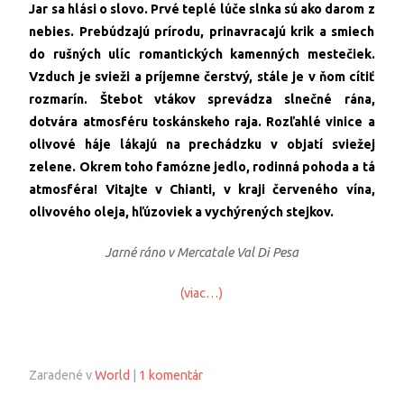
Jar sa hlási o slovo. Prvé teplé lúče slnka sú ako darom z
nebies. Prebúdzajú prírodu, prinavracajú krik a smiech
do rušných ulíc romantických kamenných mestečiek.
Vzduch je svieži a príjemne čerstvý, stále je v ňom cítiť
rozmarín. Štebot vtákov sprevádza slnečné rána,
dotvára atmosféru toskánskeho raja. Rozľahlé vinice a
olivové háje lákajú na prechádzku v objatí sviežej
zelene. Okrem toho famózne jedlo, rodinná pohoda a tá
atmosféra! Vitajte v Chianti, v kraji červeného vína,
olivového oleja, hľúzoviek a vychýrených stejkov.
Jarné ráno v Mercatale Val Di Pesa
(viac…)
Zaradené v
World
|
1 komentár