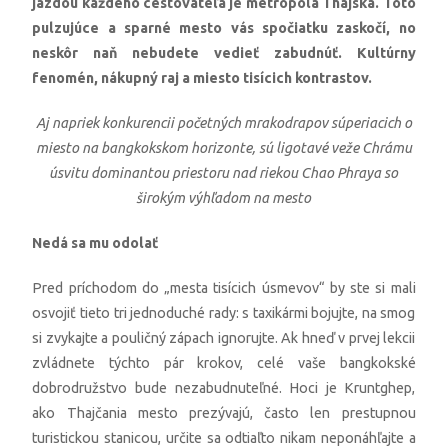
jazdou každého cestovateľa je metropola Thajska. Toto
pulzujúce a sparné mesto vás spočiatku zaskočí, no
neskôr naň nebudete vedieť zabudnúť. Kultúrny
fenomén, nákupný raj a miesto tisícich kontrastov.
Aj napriek konkurencii početných mrakodrapov súperiacich o
miesto na bangkokskom horizonte, sú ligotavé veže Chrámu
úsvitu dominantou priestoru nad riekou Chao Phraya so
širokým výhľadom na mesto
Nedá sa mu odolať
Pred príchodom do „mesta tisícich úsmevov“ by ste si mali
osvojiť tieto tri jednoduché rady: s taxikármi bojujte, na smog
si zvykajte a pouličný zápach ignorujte. Ak hneď v prvej lekcii
zvládnete týchto pár krokov, celé vaše bangkokské
dobrodružstvo bude nezabudnuteľné. Hoci je Kruntghep,
ako Thajčania mesto prezývajú, často len prestupnou
turistickou stanicou, určite sa odtiaľto nikam neponáhľajte a