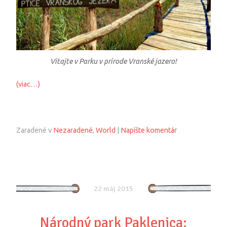
Vitajte v Parku v prírode Vranské jazero!
(viac…)
Zaradené v
Nezaradené
,
World
|
Napíšte komentár
22 máj 2015
Národný park Paklenica: