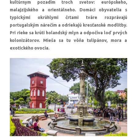
kultúrnym pozadím troch svetov: európskeho,
malajzijského a orientálneho. Domáci obyvatelia s
typickými okrúhlymi črtami tváre rozprávajú
portugalským nárečím a odriekajú kresťanské modlitby.
Pri rieke sa krúti holandský mlyn a odpočíva loď prvých
kolonizátorov. Mieša sa tu vôňa tulipánov, mora a
exotického ovocia.