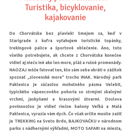
Turistika, bicyklovanie,
kajakovanie
Do Chorvátska bez plaviek! Smejem sa, keď v
Starigrade z kufra vyťahujem turistické topánky,
trekingové palice a športové oblečenie. Áno, toto
všetko potrebujete, ak chcete z Chorvátska konečne
vidieť aj niečo iné ako len more, pláž a rušné promenády.
NAOZAJ môže ľutovať ten, kto sám seba ukráti o zážitok
spoznať „slovenské more“ trochu INAK. Národný park
Paklenica je súčasťou mohutného pásma Velebit,
typického vápencového pohoria so strmými skalnými
vrchmi, jaskyňami a krasovými útvarmi. Doslova
povinnosťou je vidieť riečne kaňony Veľká a Malá
Paklenica, vyrazia vám dych. Čo však určite musíte zažiť
je TREKKING na Sveto Brdo, BAJKOVAČKU v národnom
parku s nádhernými výhľadmi, MOTO SAFARI na miesta,