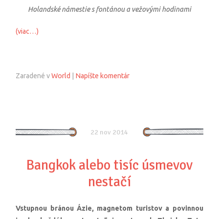
Holandské námestie s fontánou a vežovými hodinami
(viac…)
Zaradené v
World
|
Napíšte komentár
22 nov 2014
Bangkok alebo tisíc úsmevov
nestačí
Vstupnou bránou Ázie, magnetom turistov a povinnou