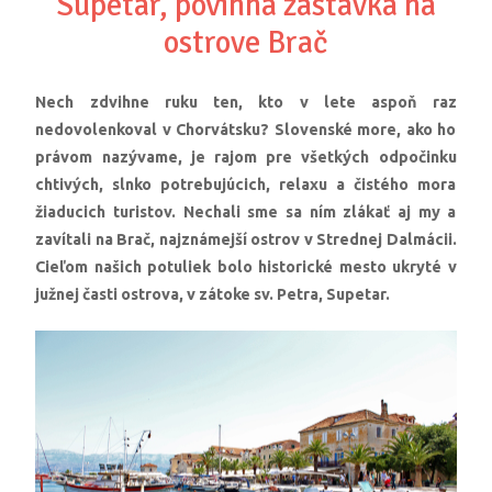
Supetar, povinná zastávka na
ostrove Brač
Nech zdvihne ruku ten, kto v lete aspoň raz
nedovolenkoval v Chorvátsku? Slovenské more, ako ho
právom nazývame, je rajom pre všetkých odpočinku
chtivých, slnko potrebujúcich, relaxu a čistého mora
žiaducich turistov. Nechali sme sa ním zlákať aj my a
zavítali na Brač, najznámejší ostrov v Strednej Dalmácii.
Cieľom našich potuliek bolo historické mesto ukryté v
južnej časti ostrova, v zátoke sv. Petra, Supetar.