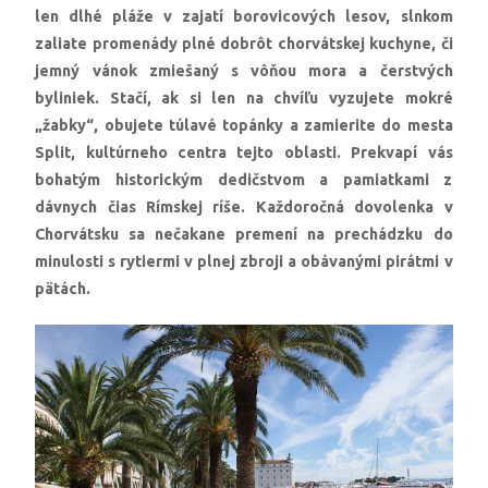
len dlhé pláže v zajatí borovicových lesov, slnkom
zaliate promenády plné dobrôt chorvátskej kuchyne, či
jemný vánok zmiešaný s vôňou mora a čerstvých
byliniek. Stačí, ak si len na chvíľu vyzujete mokré
„žabky“, obujete túlavé topánky a zamierite do mesta
Split, kultúrneho centra tejto oblasti. Prekvapí vás
bohatým historickým dedičstvom a pamiatkami z
dávnych čias Rímskej ríše. Každoročná dovolenka v
Chorvátsku sa nečakane premení na prechádzku do
minulosti s rytiermi v plnej zbroji a obávanými pirátmi v
pätách.