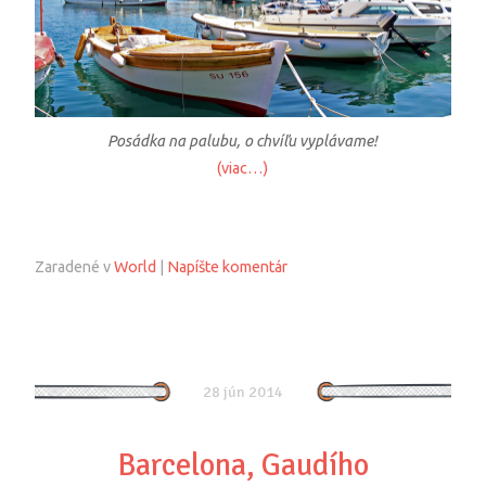
Posádka na palubu, o chvíľu vyplávame!
(viac…)
Zaradené v
World
|
Napíšte komentár
28 jún 2014
Barcelona, Gaudího