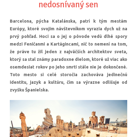
nedosnívaný sen
Barcelona, pýcha Katalánska, patrí k tým mestám
Európy, ktoré svojim návštevníkom vyrazia dych už na
prvý pohľad. Hoci sa o jej o pôvode vedú dlhé spory
medzi Feničanmi a Kartágincami, nič to nemení na tom,
že práve tu žil jeden z najväčších architektov sveta,
ktorý sa stal známy paradoxne dielom, ktoré už viac ako
osemdesiat rokov po jeho smrti stále nie je dokončené.
Toto mesto si celé storočia zachováva jedinečnú
identitu, jazyk a kultúru, čím sa výrazne odlišuje od
zvyšku Španielska.