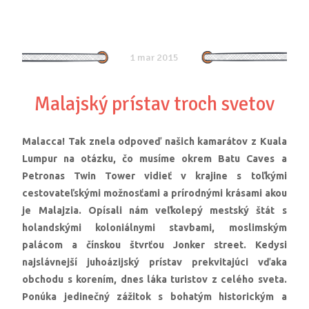
1 mar 2015
Malajský prístav troch svetov
Malacca! Tak znela odpoveď našich kamarátov z Kuala
Lumpur na otázku, čo musíme okrem Batu Caves a
Petronas Twin Tower vidieť v krajine s toľkými
cestovateľskými možnosťami a prírodnými krásami akou
je Malajzia. Opísali nám veľkolepý mestský štát s
holandskými koloniálnymi stavbami, moslimským
palácom a čínskou štvrťou Jonker street. Kedysi
najslávnejší juhoázijský prístav prekvitajúci vďaka
obchodu s korením, dnes láka turistov z celého sveta.
Ponúka jedinečný zážitok s bohatým historickým a