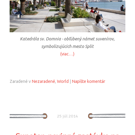
Katedrála sv. Domnia - obľúbený námet suvenírov,
symbolizujúcich mesto Split
(viac…)
Zaradené v
Nezaradené
,
World
|
Napíšte komentár
25 júl 2014