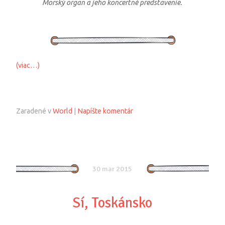
Morský organ a jeho koncertné predstavenie.
(viac…)
Zaradené v
World
|
Napíšte komentár
30 mar 2015
Sí, Toskánsko