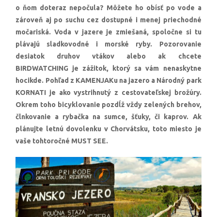
o ňom doteraz nepočula? Môžete ho obísť po vode a
zároveň aj po suchu cez dostupné i menej priechodné
močariská. Voda v jazere je zmiešaná, spoločne si tu
plávajú sladkovodné i morské ryby. Pozorovanie
desiatok druhov vtákov alebo ak chcete
BIRDWATCHING je zážitok, ktorý sa vám nenaskytne
hocikde. Pohľad z KAMENJAKu na jazero a Národný park
KORNATI je ako vystrihnutý z cestovateľskej brožúry.
Okrem toho bicyklovanie pozdĺž vždy zelených brehov,
člnkovanie a rybačka na sumce, šťuky, či kaprov. Ak
plánujte letnú dovolenku v Chorvátsku, toto miesto je
vaše tohtoročné MUST SEE.