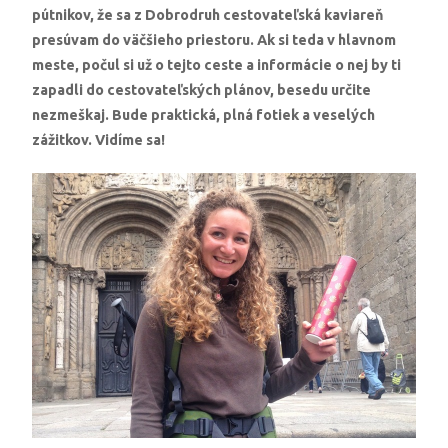
pútnikov, že sa z Dobrodruh cestovateľská kaviareň
presúvam do väčšieho priestoru. Ak si teda v hlavnom
meste, počul si už o tejto ceste a informácie o nej by ti
zapadli do cestovateľských plánov, besedu určite
nezmeškaj. Bude praktická, plná fotiek a veselých
zážitkov. Vidíme sa!