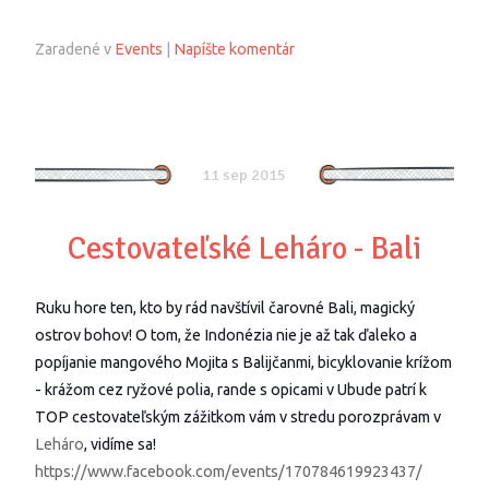
Zaradené v
Events
|
Napíšte komentár
11 sep 2015
Cestovateľské Leháro - Bali
Ruku hore ten, kto by rád navštívil čarovné Bali, magický
ostrov bohov! O tom, že Indonézia nie je až tak ďaleko a
popíjanie mangového Mojita s Balijčanmi, bicyklovanie krížom
- krážom cez ryžové polia, rande s opicami v Ubude patrí k
TOP cestovateľským zážitkom vám v stredu porozprávam v
Leháro
, vidíme sa!
https://www.facebook.com/events/170784619923437/