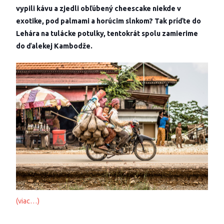
vypili kávu a zjedli obľúbený cheescake niekde v
exotike, pod palmami a horúcim slnkom? Tak príďte do
Lehára na tulácke potulky, tentokrát spolu zamierime
do ďalekej Kambodže.
(viac…)