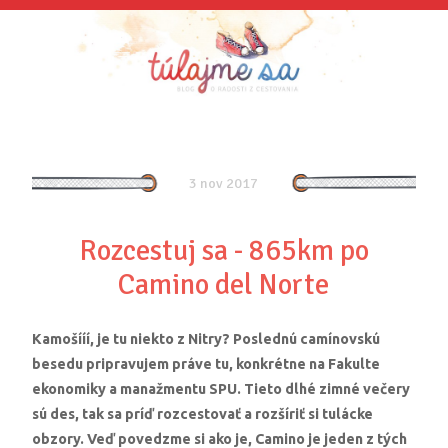
3 nov 2017
Rozcestuj sa - 865km po
Camino del Norte
Kamošííí, je tu niekto z Nitry? Poslednú camínovskú
besedu pripravujem práve tu, konkrétne na Fakulte
ekonomiky a manažmentu SPU. Tieto dlhé zimné večery
sú des, tak sa príď rozcestovať a rozšíriť si tulácke
obzory. Veď povedzme si ako je, Camino je jeden z tých