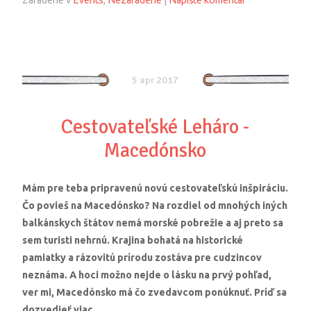
5 apr 2017
Cestovateľské Leháro -
Macedónsko
Mám pre teba pripravenú novú cestovateľskú inšpiráciu.
Čo povieš na Macedónsko? Na rozdiel od mnohých iných
balkánskych štátov nemá morské pobrežie a aj preto sa
sem turisti nehrnú. Krajina bohatá na historické
pamiatky a rázovitú prírodu zostáva pre cudzincov
neznáma. A hoci možno nejde o lásku na prvý pohľad,
ver mi, Macedónsko má čo zvedavcom ponúknuť. Príď sa
dozvedieť viac.