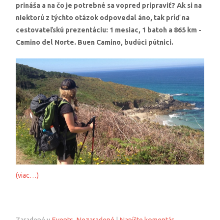
prináša a na čo je potrebné sa vopred pripraviť? Ak si na
niektorú z týchto otázok odpovedal áno, tak príď na
cestovateľskú prezentáciu: 1 mesiac, 1 batoh a 865 km -
Camino del Norte. Buen Camino, budúci pútnici.
(viac…)
Zaradené v
Events
,
Nezaradené
|
Napíšte komentár