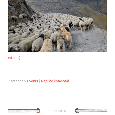
(viac…)
Zaradené v
Events
|
Napíšte komentár
1 apr 2016