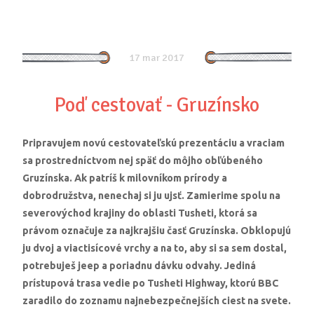
17 mar 2017
Poď cestovať - Gruzínsko
Pripravujem novú cestovateľskú prezentáciu a vraciam
sa prostredníctvom nej späť do môjho obľúbeného
Gruzínska. Ak patríš k milovníkom prírody a
dobrodružstva, nenechaj si ju ujsť. Zamierime spolu na
severovýchod krajiny do oblasti Tusheti, ktorá sa
právom označuje za najkrajšiu časť Gruzínska. Obklopujú
ju dvoj a viactisícové vrchy a na to, aby si sa sem dostal,
potrebuješ jeep a poriadnu dávku odvahy. Jediná
prístupová trasa vedie po Tusheti Highway, ktorú BBC
zaradilo do zoznamu najnebezpečnejších ciest na svete.