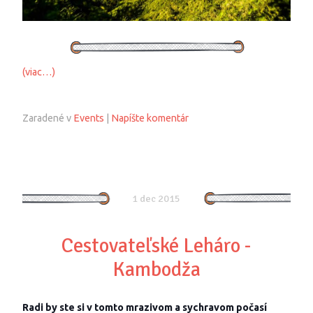
(viac…)
Zaradené v
Events
|
Napíšte komentár
1 dec 2015
Cestovateľské Leháro -
Kambodža
Radi by ste si v tomto mrazivom a sychravom počasí