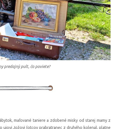
y predajný pult, čo poviete?
 nábytok, maľované taniere a zdobené misky od starej mamy z
ujovi Jožovi (otcov prabratranec z druhého kolena), platne