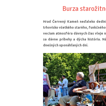
Burza starožit
Hrad Červený Kameň neďaleko dedinky
trhovisko všetkého starého, funkčnéh
veciam atmosféra dávnych čias vleje no
sa dávne príbehy a dýcha história. N
dnešných uponáhľaných dní.