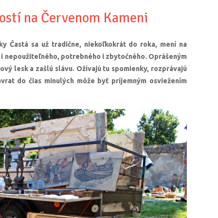
ností na Červenom Kameni
 Častá sa už tradične, niekoľkokrát do roka, mení na
o i nepoužiteľného, potrebného i zbytočného. Oprášeným
vý lesk a zašlú slávu. Ožívajú tu spomienky, rozprávajú
ávrat do čias minulých môže byť príjemným osviežením