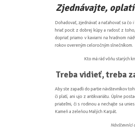
Zjednávajte, oplatí
Dohadovať, zjednávať a naťahovať sa čo i l
hriať pocit z dobrej kúpy a radosť z toh
dopriať priamo v kaviarni na hradnom nád
rokov overeným celoročným slnečníkom.
Kto má rád vôňu starých kn
Treba vidieť, treba z
Aby ste zapadli do partie návštevníkov to
či platí, ani ujo z antikvariátu. Úplne pos
priateľmi, či s rodinou a nechajte sa un
Kameň a zeleňou Malých Karpát.
Návštevníci o