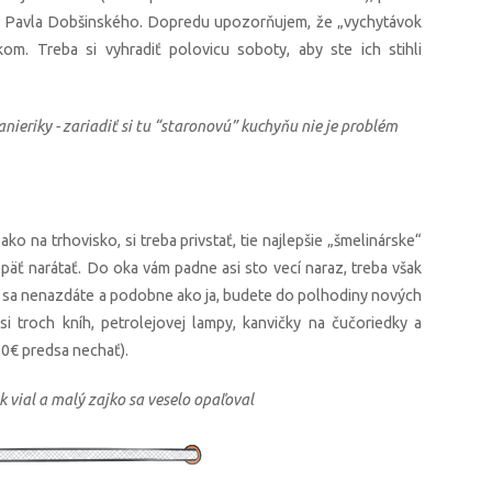
ok Pavla Dobšinského. Dopredu upozorňujem, že „vychytávok
om. Treba si vyhradiť polovicu soboty, aby ste ich stihli
anieriky - zariadiť si tu “staronovú” kuchyňu nie je problém
o na trhovisko, si treba privstať, tie najlepšie „šmelinárske“
do päť narátať. Do oka vám padne asi sto vecí naraz, treba však
k sa nenazdáte a podobne ako ja, budete do polhodiny nových
i troch kníh, petrolejovej lampy, kanvičky na čučoriedky a
0€ predsa nechať).
k vial a malý zajko sa veselo opaľoval