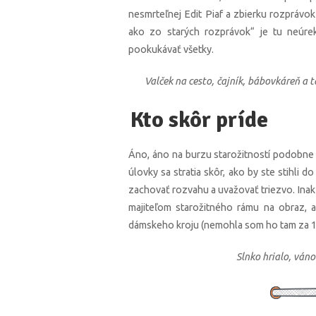
nesmrteľnej Edit Piaf a zbierku rozpráv
ako zo starých rozprávok“ je tu neúrek
pookukávať všetky.
Valček na cesto, čajník, bábovkáreň a t
Kto skôr príde
Áno, áno na burzu starožitností podobne ak
úlovky sa stratia skôr, ako by ste stihli 
zachovať rozvahu a uvažovať triezvo. Ina
majiteľom starožitného rámu na obraz, as
dámskeho kroju (nemohla som ho tam za 1
Slnko hrialo, váno