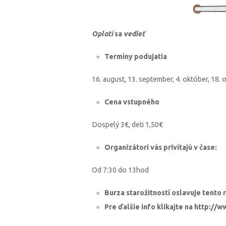
Oplatí
sa
vedieť
Termíny podujatia
16. august, 13. september, 4. október, 18. 
Cena vstupného
Dospelý 3€, deti 1,50€
Organizátori vás privítajú v čase:
Od 7:30 do 13hod
Burza starožitností oslavuje tento 
Pre ďalšie info klikajte na http:/