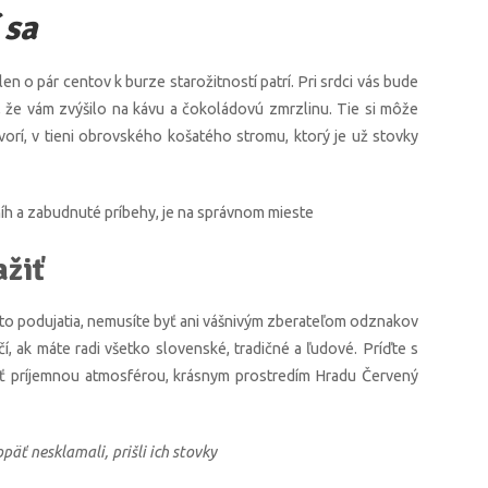
 sa
en o pár centov k burze starožitností patrí. Pri srdci vás bude
o, že vám zvýšilo na kávu a čokoládovú zmrzlinu. Tie si môže
vorí, v tieni obrovského košatého stromu, ktorý je už stovky
íh a zabudnuté príbehy, je na správnom mieste
ažiť
hto podujatia, nemusíte byť ani vášnivým zberateľom odznakov
tačí, ak máte radi všetko slovenské, tradičné a ľudové. Príďte s
iesť príjemnou atmosférou, krásnym prostredím Hradu Červený
päť nesklamali, prišli ich stovky