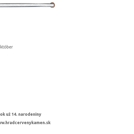
október
rok už 14. narodeniny
/www.hradcervenykamen.sk