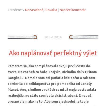
Zaradené v
Nezaradené
,
Slovakia
|
Napíšte komentár
10 okt 2016
Ako naplánovať perfektný výlet
Pamätám sa, ako som plánovala svoju prvú cestu do
sveta. Na rozbeh to bolo Thajsko, niekoľko dní v rušnom
Bangkoku. Nemala som ani poňatia kde začať a tak som
zamierila do kníhkupectva pre pomocníka od Lonely
Planet. Áno, s knihou v rukách sa mi už moja cesta zdala
reálnejšia, no stále som bola akási stratená. Dnes už
presne viem ako na to. Aby som zjednodušila tvoje