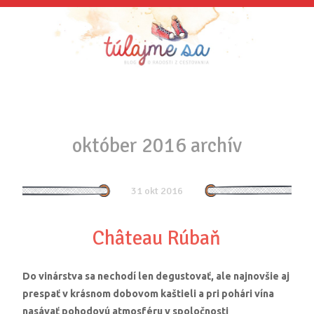
október 2016 archív
31 okt 2016
Château Rúbaň
Do vinárstva sa nechodí len degustovať, ale najnovšie aj
prespať v krásnom dobovom kaštieli a pri pohári vína
nasávať pohodovú atmosféru v spoločnosti