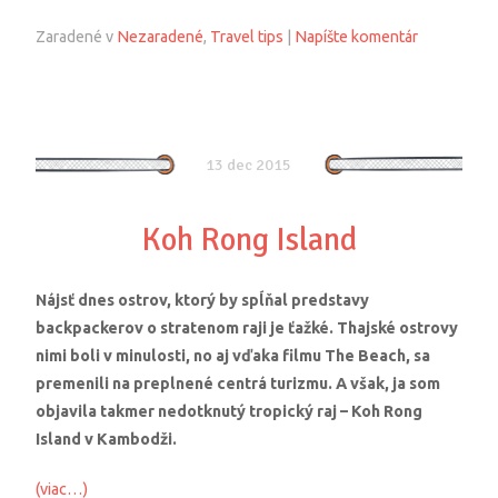
Zaradené v
Nezaradené
,
Travel tips
|
Napíšte komentár
13 dec 2015
Koh Rong Island
Nájsť dnes ostrov, ktorý by spĺňal predstavy
backpackerov o stratenom raji je ťažké. Thajské ostrovy
nimi boli v minulosti, no aj vďaka filmu The Beach, sa
premenili na preplnené centrá turizmu. A však, ja som
objavila takmer nedotknutý tropický raj – Koh Rong
Island v Kambodži.
(viac…)