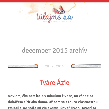
december 2015 archív
20 dec 2015
Tváre Ázie
Neviem, čím som bola v minulom živote, no všade sa
dokážem cítiť ako doma. Už som sa s touto vlastnosťou
zmierila, no stále mi vie skomplikovať život. Hovorí sa,