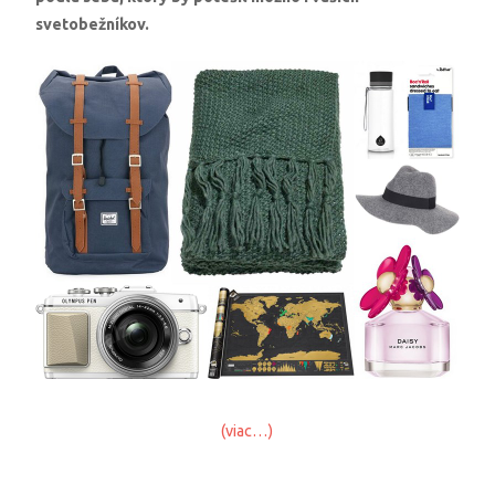
svetobežníkov.
(viac…)