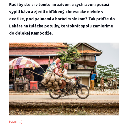
Radi by ste si v tomto mrazivom a sychravom počasí
vypili kávu a zjedli obľúbený cheescake niekde v
exotike, pod palmami a horúcim slnkom? Tak príďte do
Lehára na tulácke potulky, tentokrát spolu zamierime
do ďalekej Kambodže.
(viac…)