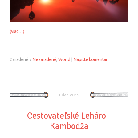
(viac…)
Zaradené v
Nezaradené
,
World
|
Napíšte komentár
1 dec 2015
Cestovateľské Leháro -
Kambodža