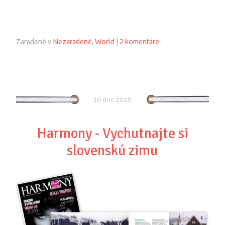
Zaradené v
Nezaradené
,
World
|
2 komentáre
10 dec 2015
Harmony - Vychutnajte si
slovenskú zimu