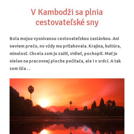
V Kambodži sa plnia
cestovateľské sny
Bola mojou vysnívanou cestovateľskou zastávkou. Ani
neviem prečo, no vždy ma priťahovala. Krajina, kultúra,
minulosť. Chcela som ju zažiť, vidieť, pochopiť. Mať ju
nielen na pracovnej ploche počítača, ale i v srdci. A tak
som išla . .