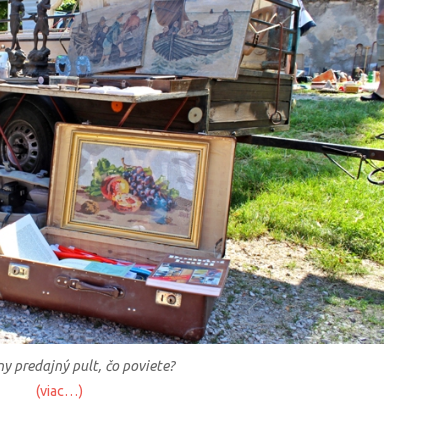
y predajný pult, čo poviete?
(viac…)