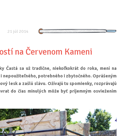
21 júl 2014
ností na Červenom Kameni
 Častá sa už tradične, niekoľkokrát do roka, mení na
o i nepoužiteľného, potrebného i zbytočného. Oprášeným
vý lesk a zašlú slávu. Ožívajú tu spomienky, rozprávajú
ávrat do čias minulých môže byť príjemným osviežením