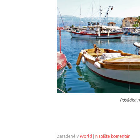
Posádka n
Zaradené v
World
|
Napíšte komentár