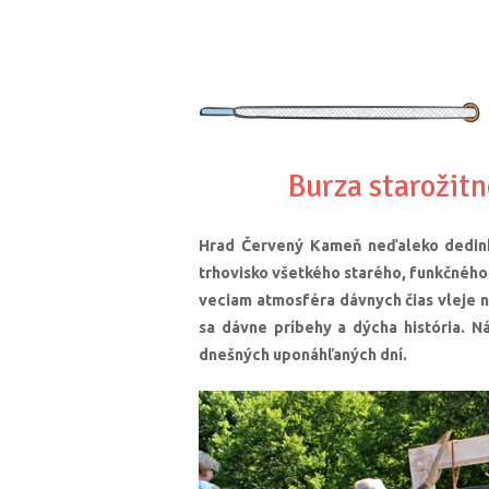
Burza starožit
Hrad Červený Kameň neďaleko dedinky
trhovisko všetkého starého, funkčnéh
veciam atmosféra dávnych čias vleje no
sa dávne príbehy a dýcha história. N
dnešných uponáhľaných dní.