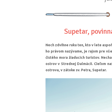
Supetar, povinn
Nech zdvihne ruku ten, kto v lete asp
ho právom nazývame, je rajom pre všet
čistého mora žiaducich turistov. Nechal
ostrov v Strednej Dalmácii. Cieľom naš
ostrova, v zátoke sv. Petra, Supetar.