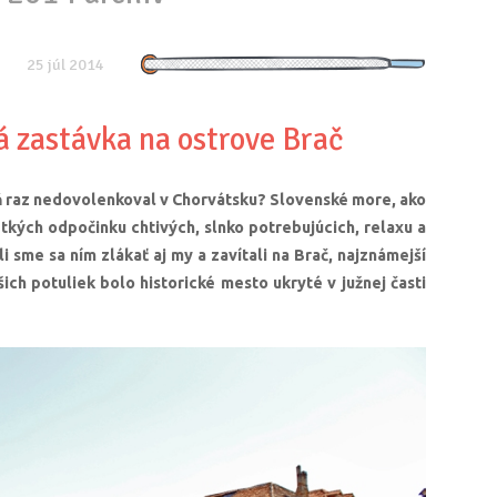
25 júl 2014
á zastávka na ostrove Brač
oň raz nedovolenkoval v Chorvátsku? Slovenské more, ako
kých odpočinku chtivých, slnko potrebujúcich, relaxu a
i sme sa ním zlákať aj my a zavítali na Brač, najznámejší
ich potuliek bolo historické mesto ukryté v južnej časti