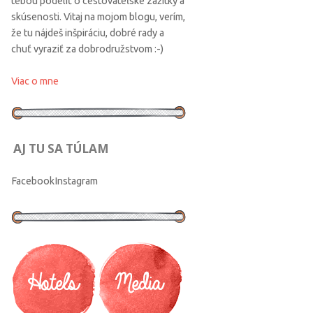
tebou podeliť o cestovateľské zážitky a
skúsenosti. Vitaj na mojom blogu, verím,
že tu nájdeš inšpiráciu, dobré rady a
chuť vyraziť za dobrodružstvom :-)
Viac o mne
AJ TU SA TÚLAM
Facebook
Instagram