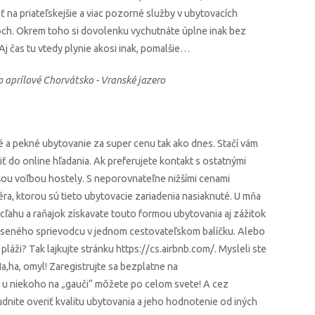
 na priateľskejšie a viac pozorné služby v ubytovacích
och. Okrem toho si dovolenku vychutnáte úplne inak bez
Aj čas tu vtedy plynie akosi inak, pomalšie…
 aprílové Chorvátsko - Vranské jazero
 a pekné ubytovanie za super cenu tak ako dnes. Stačí vám
iť do online hľadania. Ak preferujete kontakt s ostatnými
šou voľbou hostely. S neporovnateľne nižšími cenami
ra, ktorou sú tieto ubytovacie zariadenia nasiaknuté. U mňa
ahu a raňajok získavate touto formou ubytovania aj zážitok
skúseného sprievodcu v jednom cestovateľskom balíčku. Alebo
pláži? Tak lajkujte stránku https://cs.airbnb.com/. Mysleli ste
,ha, omyl! Zaregistrujte sa bezplatne na
u niekoho na „gauči“ môžete po celom svete! A cez
dnite overiť kvalitu ubytovania a jeho hodnotenie od iných