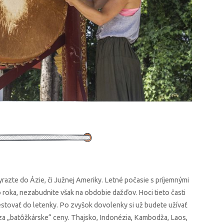
vyrazte do Ázie, či Južnej Ameriky. Letné počasie s príjemnými
o roka, nezabudnite však na obdobie dažďov. Hoci tieto časti
nvestovať do letenky. Po zvyšok dovolenky si už budete užívať
 za „batôžkárske“ ceny. Thajsko, Indonézia, Kambodža, Laos,