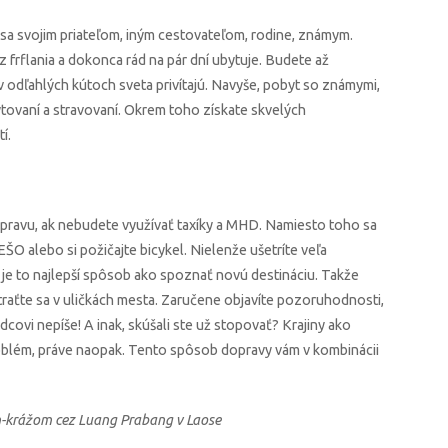
 sa svojim priateľom, iným cestovateľom, rodine, známym.
z frflania a dokonca rád na pár dní ubytuje. Budete až
 odľahlých kútoch sveta privítajú. Navyše, pobyt so známymi,
bytovaní a stravovaní. Okrem toho získate skvelých
í.
ravu, ak nebudete využívať taxíky a MHD. Namiesto toho sa
O alebo si požičajte bicykel. Nielenže ušetríte veľa
e je to najlepší spôsob ako spoznať novú destináciu. Takže
traťte sa v uličkách mesta. Zaručene objavíte pozoruhodnosti,
covi nepíše! A inak, skúšali ste už stopovať? Krajiny ako
oblém, práve naopak. Tento spôsob dopravy vám v kombinácii
-krážom cez Luang Prabang v Laose