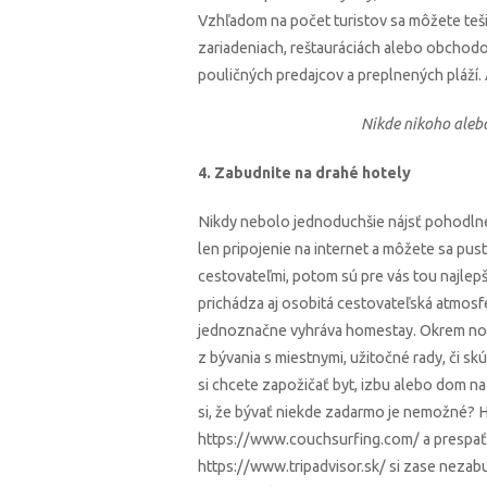
Vzhľadom na počet turistov sa môžete tešiť
zariadeniach, reštauráciách alebo obchod
pouličných predajcov a preplnených pláží. 
Nikde nikoho alebo
4. Zabudnite na drahé hotely
Nikdy nebolo jednoduchšie nájsť pohodlné
len pripojenie na internet a môžete sa pust
cestovateľmi, potom sú pre vás tou najlep
prichádza aj osobitá cestovateľská atmosfé
jednoznačne vyhráva homestay. Okrem nocľ
z bývania s miestnymi, užitočné rady, či 
si chcete zapožičať byt, izbu alebo dom na 
si, že bývať niekde zadarmo je nemožné? Ha
https://www.couchsurfing.com/ a prespať 
https://www.tripadvisor.sk/ si zase nezabu