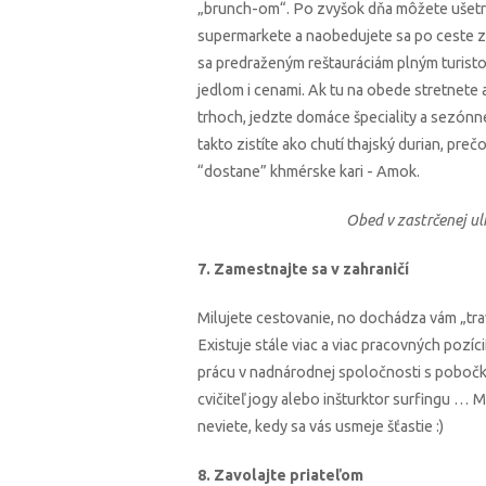
„brunch-om“. Po zvyšok dňa môžete ušetriť
supermarkete a naobedujete sa po ceste za
sa predraženým reštauráciám plným turisto
jedlom i cenami. Ak tu na obede stretnete 
trhoch, jedzte domáce špeciality a sezónne
takto zistíte ako chutí thajský durian, pr
“dostane” khmérske kari - Amok.
Obed v zastrčenej u
7. Zamestnajte sa v zahraničí
Milujete cestovanie, no dochádza vám „trav
Existuje stále viac a viac pracovných pozíc
prácu v nadnárodnej spoločnosti s pobočkou
cvičiteľ jogy alebo inšturktor surfingu … 
neviete, kedy sa vás usmeje šťastie :)
8. Zavolajte priateľom