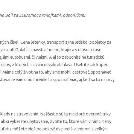
a Bali za 5Euro/noc s raňajkami, odporúčam!
ých čísel. Cena letenky, transport z/na letisko, poplatky za
íza, uf! Oplatí sa navštíviť menej krajín a v dlhšom čase.
šími autobusmi, či vlakmi. A aj to zabudnite na turistickú
 ceny, z ktorých sa vám nezakrúti hlava. Ušetríte tak kopec
ť? Máme celý život na to, aby sme mohli cestovať, spoznávať
tovanie vám umožní vidieť a spoznať viac, aj keď sa to na prvý
klady na stravovanie. Našťastie sú tu niektoré overené triky,
 ak si vyberáte ubytovanie, zvoľte to, ktoré vám v rámci ceny
bufetu, môžete ideálne pokryť dve jedlá v jednom s veľkým