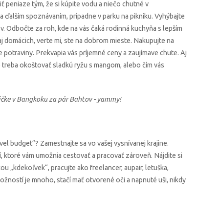
 peniaze tým, že si kúpite vodu a niečo chutné v
 ďalším spoznávaním, prípadne v parku na pikniku. Vyhýbajte
v. Odbočte za roh, kde na vás čaká rodinná kuchyňa s lepším
aj domácich, verte mi, ste na dobrom mieste. Nakupujte na
 potraviny. Prekvapia vás príjemné ceny a zaujímave chute. Aj
ečo treba okoštovať sladkú ryžu s mangom, alebo čím vás
ličke v Bangkoku za pár Bahtov - yammy!
el budget“? Zamestnajte sa vo vašej vysnívanej krajine.
ií, ktoré vám umožnia cestovať a pracovať zároveň. Nájdite si
 „kdekoľvek“, pracujte ako freelancer, aupair, letuška,
Možností je mnoho, stačí mať otvorené oči a napnuté uši, nikdy