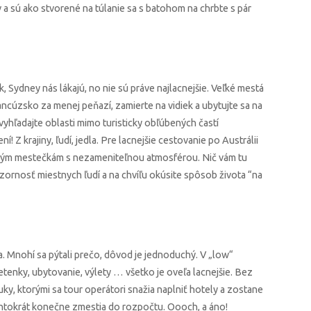
ov a sú ako stvorené na túlanie sa s batohom na chrbte s pár
k, Sydney nás lákajú, no nie sú práve najlacnejšie. Veľké mestá
rancúzsko za menej peňazí, zamierte na vidiek a ubytujte sa na
vyhľadajte oblasti mimo turisticky obľúbených častí
 Z krajiny, ľudí, jedla. Pre lacnejšie cestovanie po Austrálii
ným mestečkám s nezameniteľnou atmosférou. Nič vám tu
zornosť miestnych ľudí a na chvíľu okúsite spôsob života “na
. Mnohí sa pýtali prečo, dôvod je jednoduchý. V „low“
etenky, ubytovanie, výlety … všetko je oveľa lacnejšie. Bez
y, ktorými sa tour operátori snažia naplniť hotely a zostane
entokrát konečne zmestia do rozpočtu. Oooch, a áno!