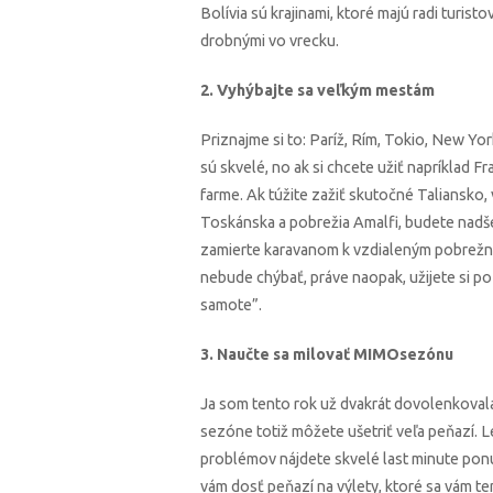
Bolívia sú krajinami, ktoré majú radi turist
drobnými vo vrecku.
2. Vyhýbajte sa veľkým mestám
Priznajme si to: Paríž, Rím, Tokio, New Yor
sú skvelé, no ak si chcete užiť napríklad F
farme. Ak túžite zažiť skutočné Taliansko, 
Toskánska a pobrežia Amalfi, budete nadšení!
zamierte karavanom k vzdialeným pobrež
nebude chýbať, práve naopak, užijete si po
samote”.
3. Naučte sa milovať MIMOsezónu
Ja som tento rok už dvakrát dovolenkovala
sezóne totiž môžete ušetriť veľa peňazí. L
problémov nájdete skvelé last minute ponuk
vám dosť peňazí na výlety, ktoré sa vám t