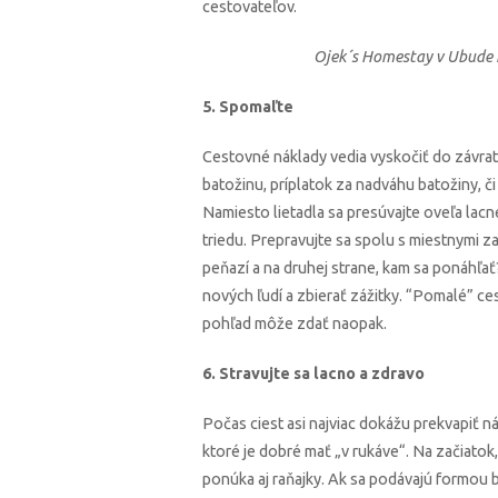
cestovateľov.
Ojek´s Homestay v Ubude n
5. Spomaľte
Cestovné náklady vedia vyskočiť do závratn
batožinu, príplatok za nadváhu batožiny, či v
Namiesto lietadla sa presúvajte oveľa lacnej
triedu. Prepravujte sa spolu s miestnymi za
peňazí a na druhej strane, kam sa ponáhľa
nových ľudí a zbierať zážitky. “Pomalé” ces
pohľad môže zdať naopak.
6. Stravujte sa lacno a zdravo
Počas ciest asi najviac dokážu prekvapiť ná
ktoré je dobré mať „v rukáve“. Na začiatok,
ponúka aj raňajky. Ak sa podávajú formou 