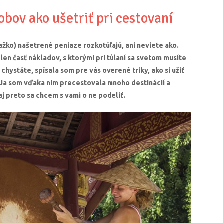
bov ako ušetriť pri cestovaní
ažko) našetrené peniaze rozkotúľajú, ani neviete ako.
 len časť nákladov, s ktorými pri túlaní sa svetom musíte
chystáte, spísala som pre vás overené triky, ako si užiť
Ja som vďaka nim precestovala mnoho destinácií a
aj preto sa chcem s vami o ne podeliť.