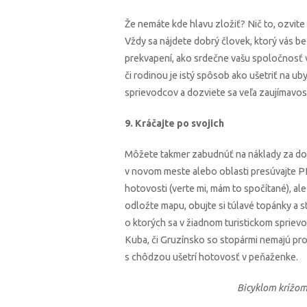
Že nemáte kde hlavu zložiť? Nič to, ozvite
Vždy sa nájdete dobrý človek, ktorý vás be
prekvapení, ako srdečne vašu spoločnosť v
či rodinou je istý spôsob ako ušetriť na u
sprievodcov a dozviete sa veľa zaujímavost
9. Kráčajte po svojich
Môžete takmer zabudnúť na náklady za dop
v novom meste alebo oblasti presúvajte PEŠ
hotovosti (verte mi, mám to spočítané), al
odložte mapu, obujte si túlavé topánky a s
o ktorých sa v žiadnom turistickom sprievod
Kuba, či Gruzínsko so stopármi nemajú pr
s chôdzou ušetrí hotovosť v peňaženke.
Bicyklom krížom